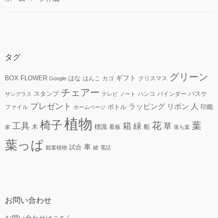
タグ
グリーン
ギフト
FLOWER
はな
BOX
はんこ
カゴ
クリスマス
Google
チェアー
スタンプ
ハンコ
バインダー
バスケ
サングラス
テレビ
ノート
プレゼント
人
リボン
ラッピング
ファイル
ボトル
印鑑
ホームページ
植物
椅子
花
葉
工具
箱
緑
草
木
標識
看板
船
家
落ち葉
葉っぱ
車
試合
観葉植物
鍵
電話
お問い合わせ