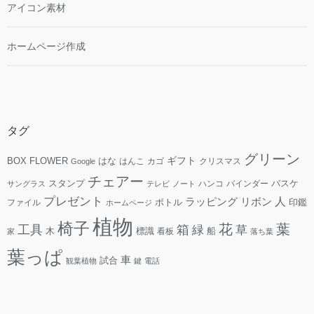
アイコン素材
ホームページ作成
タグ
グリーン
ギフト
FLOWER
はな
BOX
はんこ
カゴ
クリスマス
Google
チェアー
スタンプ
ハンコ
バインダー
バスケ
サングラス
テレビ
ノート
プレゼント
人
リボン
ラッピング
ファイル
ボトル
印鑑
ホームページ
植物
椅子
花
葉
工具
箱
緑
草
木
標識
看板
船
家
落ち葉
葉っぱ
車
試合
観葉植物
鍵
電話