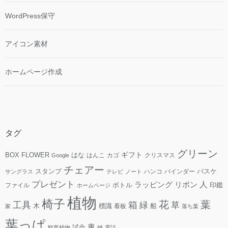
WordPress保守
アイコン素材
ホームページ作成
タグ
グリーン
ギフト
FLOWER
はな
BOX
はんこ
カゴ
クリスマス
Google
チェアー
スタンプ
ハンコ
バインダー
バスケ
サングラス
テレビ
ノート
プレゼント
人
リボン
ラッピング
ファイル
ボトル
印鑑
ホームページ
植物
椅子
花
葉
工具
箱
緑
草
木
標識
看板
船
家
落ち葉
葉っぱ
車
試合
観葉植物
鍵
電話