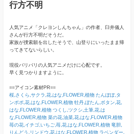
行方不明
人気アニメ「クレヨンしんちゃん」の作者、臼井儀人
さんが行方不明だそうだ。
家族が捜索願を出したそうで、山登りにいったまま帰
ってきてないらしい。
現役バリバリの人気アニメだけに心配です。
早く見つかりますように。
==アイコン素材PR==
桜,さくら,サクラ,花,はな,FLOWER,植物
たんぽぽ,タ
ンポポ,花,はな,FLOWER,植物
牡丹,ぼたん,ボタン,花,
はな,FLOWER,植物
つくし,ツクシ,土筆,花,は
な,FLOWER,植物
菜の花,油菜,花,はな,FLOWER,植物
苺の花,イチゴ,いちご,苺,花,はな,FLOWER,植物
竜胆,
りんどう,リンドウ,花,はな,FLOWER,植物
ラベンダー,