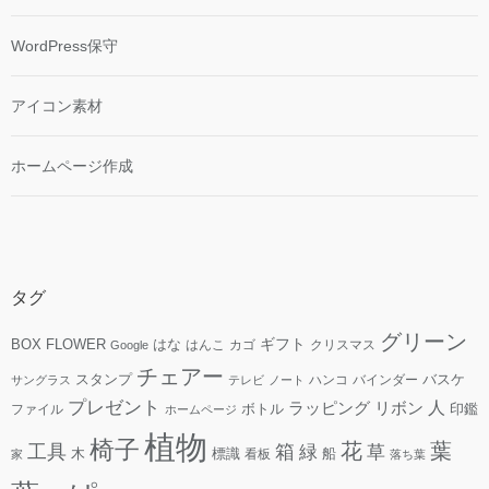
WordPress保守
アイコン素材
ホームページ作成
タグ
グリーン
ギフト
FLOWER
はな
BOX
はんこ
カゴ
クリスマス
Google
チェアー
スタンプ
ハンコ
バインダー
バスケ
サングラス
テレビ
ノート
プレゼント
人
リボン
ラッピング
ファイル
ボトル
印鑑
ホームページ
植物
椅子
花
葉
工具
箱
緑
草
木
標識
看板
船
家
落ち葉