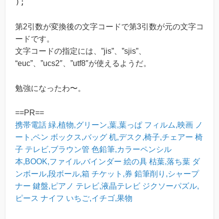
);
第2引数が変換後の文字コードで第3引数が元の文字コ
ードです。
文字コードの指定には、”jis”、”sjis”、
“euc”、”ucs2″、”utf8″が使えるようだ。
勉強になったわ〜。
==PR==
携帯電話
緑,植物,グリーン,葉,葉っぱ
フィルム,映画
ノ
ート,ペン
ボックス,バッグ
机,デスク,椅子,チェアー
椅
子
テレビ,ブラウン管
色鉛筆,カラーペンシル
本,BOOK,ファイル,バインダー
絵の具
枯葉,落ち葉
ダ
ンボール,段ボール,箱
チケット,券
鉛筆削り,シャープ
ナー
鍵盤,ピアノ
テレビ,液晶テレビ
ジクソーパズル,
ピース
ナイフ
いちご,イチゴ,果物