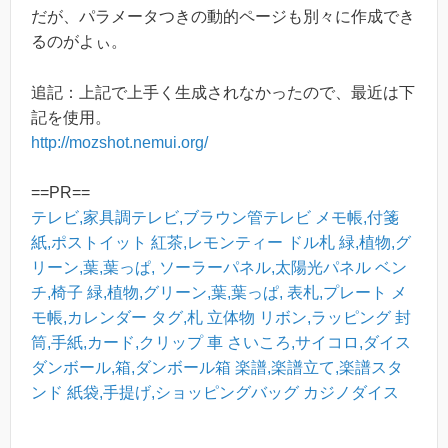
だが、パラメータつきの動的ページも別々に作成でき
るのがよぃ。
追記：上記で上手く生成されなかったので、最近は下
記を使用。
http://mozshot.nemui.org/
==PR==
テレビ,家具調テレビ,ブラウン管テレビ
メモ帳,付箋
紙,ポストイット
紅茶,レモンティー
ドル札
緑,植物,グ
リーン,葉,葉っぱ,
ソーラーパネル,太陽光パネル
ベン
チ,椅子
緑,植物,グリーン,葉,葉っぱ,
表札,プレート
メ
モ帳,カレンダー
タグ,札
立体物
リボン,ラッピング
封
筒,手紙,カード,クリップ
車
さいころ,サイコロ,ダイス
ダンボール,箱,ダンボール箱
楽譜,楽譜立て,楽譜スタ
ンド
紙袋,手提げ,ショッピングバッグ
カジノダイス