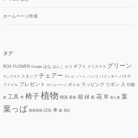
ホームページ作成
タグ
グリーン
ギフト
FLOWER
はな
BOX
はんこ
カゴ
クリスマス
Google
チェアー
スタンプ
ハンコ
バインダー
バスケ
サングラス
テレビ
ノート
プレゼント
人
リボン
ラッピング
ファイル
ボトル
印鑑
ホームページ
植物
椅子
花
葉
工具
箱
緑
草
木
標識
看板
船
家
落ち葉
葉っぱ
車
試合
観葉植物
鍵
電話