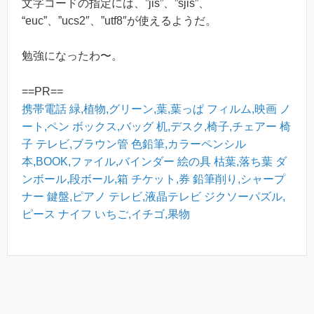
文字コードの指定には、”jis”、”sjis”、
“euc”、”ucs2″、”utf8″が使えるようだ。
勉強になったわ〜。
==PR==
携帯電話
緑,植物,グリーン,葉,葉っぱ
フィルム,映画
ノ
ート,ペン
ボックス,バッグ
机,デスク,椅子,チェアー
椅
子
テレビ,ブラウン管
色鉛筆,カラーペンシル
本,BOOK,ファイル,バインダー
絵の具
枯葉,落ち葉
ダ
ンボール,段ボール,箱
チケット,券
鉛筆削り,シャープ
ナー
鍵盤,ピアノ
テレビ,液晶テレビ
ジクソーパズル,
ピース
ナイフ
いちご,イチゴ,果物