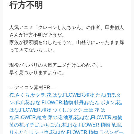
行方不明
人気アニメ「クレヨンしんちゃん」の作者、臼井儀人
さんが行方不明だそうだ。
家族が捜索願を出したそうで、山登りにいったまま帰
ってきてないらしい。
現役バリバリの人気アニメだけに心配です。
早く見つかりますように。
==アイコン素材PR==
桜,さくら,サクラ,花,はな,FLOWER,植物
たんぽぽ,タ
ンポポ,花,はな,FLOWER,植物
牡丹,ぼたん,ボタン,花,
はな,FLOWER,植物
つくし,ツクシ,土筆,花,は
な,FLOWER,植物
菜の花,油菜,花,はな,FLOWER,植物
苺の花,イチゴ,いちご,苺,花,はな,FLOWER,植物
竜胆,
りんどう,リンドウ,花,はな,FLOWER,植物
ラベンダー,