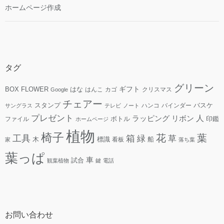
ホームページ作成
タグ
グリーン
ギフト
FLOWER
はな
BOX
はんこ
カゴ
クリスマス
Google
チェアー
スタンプ
ハンコ
バインダー
バスケ
サングラス
テレビ
ノート
プレゼント
人
リボン
ラッピング
ファイル
ボトル
印鑑
ホームページ
植物
椅子
花
葉
工具
箱
緑
草
木
標識
看板
船
家
落ち葉
葉っぱ
車
試合
観葉植物
鍵
電話
お問い合わせ