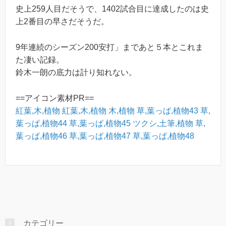
史上259人目だそうで、1402試合目に達成したのは史
上2番目の早さだそうだ。
9年連続のシーズン200安打」まであと５本とこれま
た凄い記録。
鈴木一朗の底力は計り知れない。
==アイコン素材PR==
紅葉,木,植物
紅葉,木,植物
木,植物
草,葉っぱ,植物43
草,
葉っぱ,植物44
草,葉っぱ,植物45
ツクシ,土筆,植物
草,
葉っぱ,植物46
草,葉っぱ,植物47
草,葉っぱ,植物48
カテゴリー