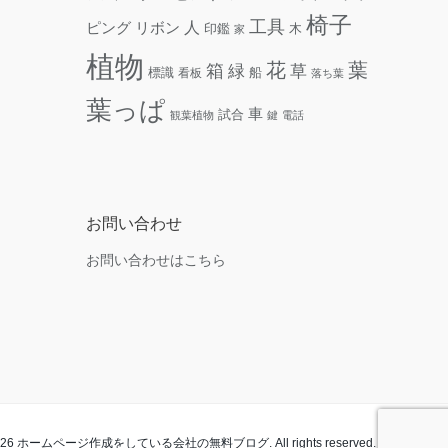
椅子
工具
人
リボン
ピング
木
印鑑
家
植物
花
葉
箱
緑
草
標識
看板
船
落ち葉
葉っぱ
車
試合
観葉植物
鍵
電話
お問い合わせ
お問い合わせはこちら
t 2026 ホームページ作成をしている会社の無料ブログ. All rights reserved.