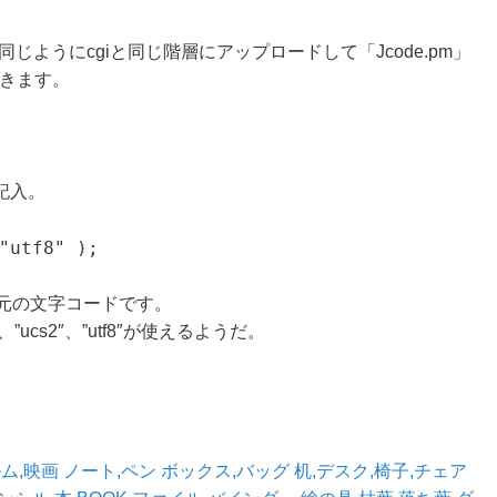
と同じようにcgiと同じ階層にアップロードして「Jcode.pm」
書きます。
記入。
"utf8" );
元の文字コードです。
”、”ucs2″、”utf8″が使えるようだ。
ム,映画
ノート,ペン
ボックス,バッグ
机,デスク,椅子,チェア