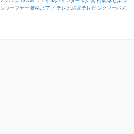
ペンシル
本,BOOK,ファイル,バインダー
絵の具
枯葉,落ち葉
ダ
,シャープナー
鍵盤,ピアノ
テレビ,液晶テレビ
ジクソーパズ