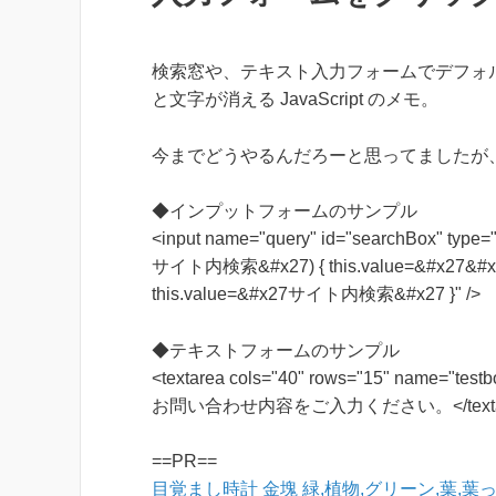
検索窓や、テキスト入力フォームでデフォル
と文字が消える JavaScript のメモ。
今までどうやるんだろーと思ってましたが
◆インプットフォームのサンプル
<input name="query" id="searchBox" type
サイト内検索&#x27) { this.value=&#x27&#x27 }"
this.value=&#x27サイト内検索&#x27 }" />
◆テキストフォームのサンプル
<textarea cols="40" rows="15" name="testb
お問い合わせ内容をご入力ください。</texta
==PR==
目覚まし時計
金塊
緑,植物,グリーン,葉,葉っ