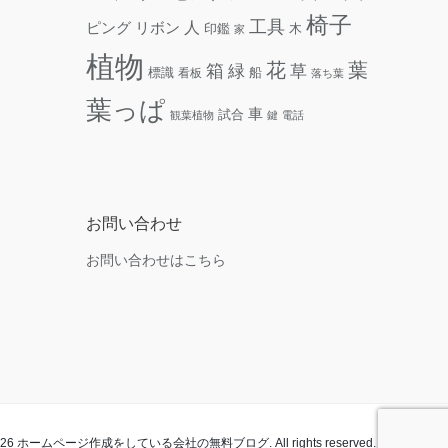
椅子
工具
人
リボン
ピング
木
印鑑
家
植物
花
葉
箱
緑
草
標識
看板
船
落ち葉
葉っぱ
車
試合
観葉植物
鍵
電話
お問い合わせ
お問い合わせはこちら
t 2026 ホームページ作成をしている会社の無料ブログ. All rights reserved.