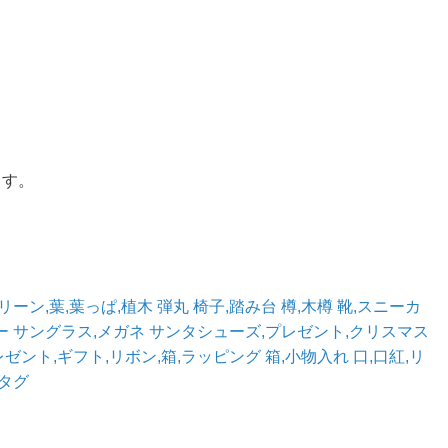
。
ます。
グリーン,葉,葉っぱ,植木
弾丸
椅子,踏み台
樽,木樽
靴,スニーカ
ー
サングラス,メガネ
サンタシューズ,プレゼント,クリスマス
レゼント,ギフト,リボン,箱,ラッピング
箱,小物入れ
口,口紅,リ
,タグ