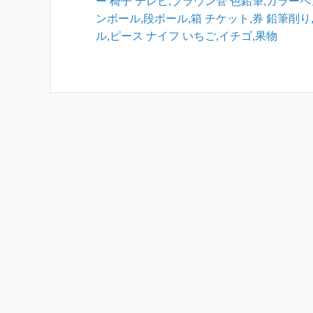
ー
椅子
テレビ,ブラウン管
色鉛筆,カラー
ンボール,段ボール,箱
チケット,券
鉛筆削り
ル,ピース
ナイフ
いちご,イチゴ,果物