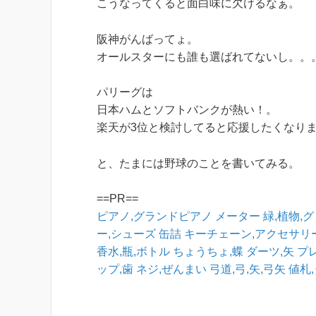
こうなってくると面白味に欠けるなぁ。
阪神がんばってょ。
オールスターにも誰も選ばれてないし。。
パリーグは
日本ハムとソフトバンクが熱い！。
楽天が3位と検討してると応援したくなり
と、たまには野球のことを書いてみる。
==PR==
ピアノ,グランドピアノ
メーター
緑,植物,
ー,シューズ
缶詰
キーチェーン,アクセサリ
香水,瓶,ボトル
ちょうちょ,蝶
ダーツ,矢
プ
ップ,歯
ネジ,ぜんまい
弓道,弓,矢,弓矢
値札