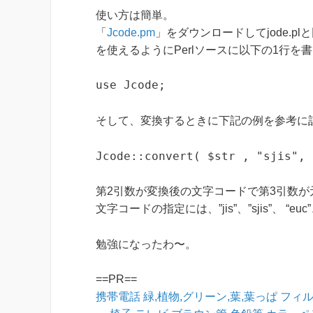
使い方は簡単。
「
Jcode.pm
」をダウンロードしてjode.pl
を使えるようにPerlソースに以下の1行を
use Jcode;
そして、変換するときに下記の例を参考に
Jcode::convert( $str , "sjis", 
第2引数が変換後の文字コードで第3引数が
文字コードの指定には、”jis”、”sjis”、 “euc
勉強になったわ〜。
==PR==
携帯電話
緑,植物,グリーン,葉,葉っぱ
フィル