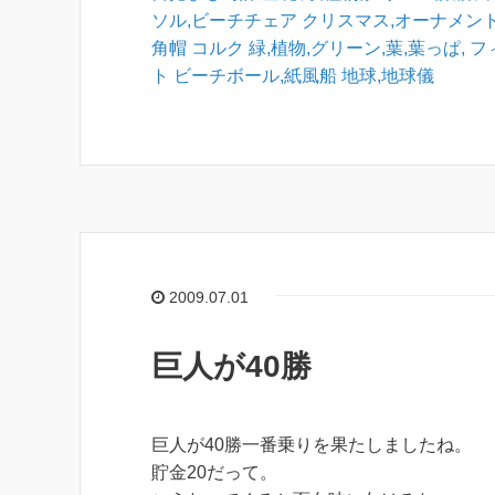
ソル,ビーチチェア
クリスマス,オーナメント
角帽
コルク
緑,植物,グリーン,葉,葉っぱ,
フ
ト
ビーチボール,紙風船
地球,地球儀
2009.07.01
巨人が40勝
巨人が40勝一番乗りを果たしましたね。
貯金20だって。