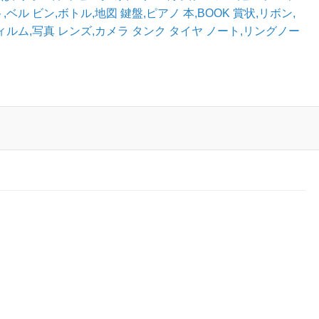
,ベル
ビン,ボトル,地図
鍵盤,ピアノ
本,BOOK
賞状,リボン,
ィルム,写真
レンズ,カメラ
タンク
タイヤ
ノート,リングノー