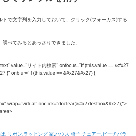
トで文字列を入力しておいて、クリック(フォーカス)する
、調べてみるとあっさりできました。
="text" value="サイト内検索" onfocus="if (this.value == &#x27
 onblur="if (this.value == &#x27&#x27) {
ox" wrap="virtual" onclick="doclear(&#x27testbox&#x27);">
rea>
ぱ,
リボン,ラッピング
家,ハウス
椅子,チェアー,ビーチパラ