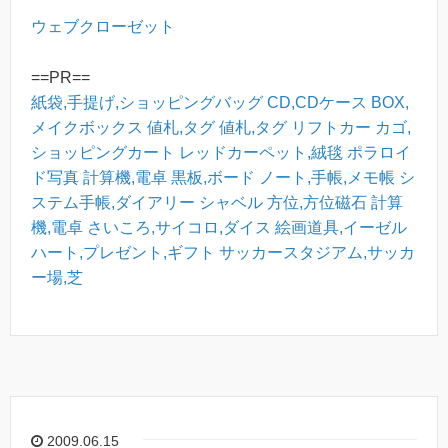
ウェブクローゼット
==PR==
紙袋,手提げ,ショッピングバッグ
CD,CDケース
BOX,
メイクボックス
値札,タグ
値札,タグ
リフトカー
カゴ,
ショッピングカート
レッドカーペット,絨毯
ポラロイ
ド写真
計算機,電卓
黒板,ボード
ノート,手帳,メモ帳
シ
ステム手帳,ダイアリー
シャベル
方位,方位磁石
計算
機,電卓
さいころ,サイコロ,ダイス
絵画道具,イーゼル
ハート,プレゼント,ギフト
サッカースタジアム,サッカ
ー場,芝
2009.06.15