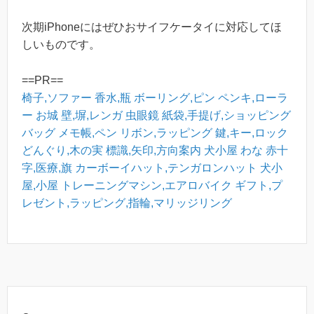
次期iPhoneにはぜひおサイフケータイに対応してほ
しいものです。
==PR==
椅子,ソファー
香水,瓶
ボーリング,ピン
ペンキ,ローラ
ー
お城
壁,塀,レンガ
虫眼鏡
紙袋,手提げ,ショッピング
バッグ
メモ帳,ペン
リボン,ラッピング
鍵,キー,ロック
どんぐり,木の実
標識,矢印,方向案内
犬小屋
わな
赤十
字,医療,旗
カーボーイハット,テンガロンハット
犬小
屋,小屋
トレーニングマシン,エアロバイク
ギフト,プ
レゼント,ラッピング,指輪,マリッジリング