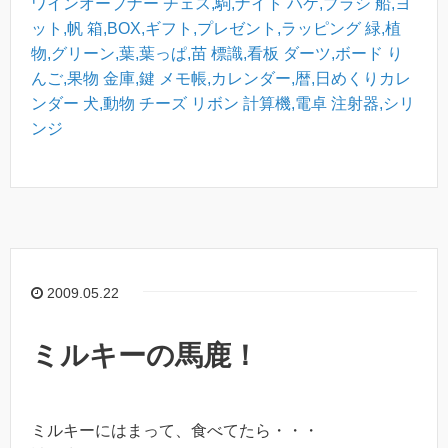
ワインオープナー
チェス,駒,ナイト
ハケ,ブラシ
船,ヨ
ット,帆
箱,BOX,ギフト,プレゼント,ラッピング
緑,植
物,グリーン,葉,葉っぱ,苗
標識,看板
ダーツ,ボード
り
んご,果物
金庫,鍵
メモ帳,カレンダー,暦,日めくりカレ
ンダー
犬,動物
チーズ
リボン
計算機,電卓
注射器,シリ
ンジ
2009.05.22
ミルキーの馬鹿！
ミルキーにはまって、食べてたら・・・