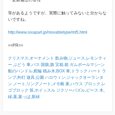
等があるようですが、実際に触ってみないと分からな
いですね。
http://www.sixapart.jp/movabletype/mt5.html
==PR==
クリスマス,オーナメント
飲み物,ジュース,レモンティ
ー
ぶどう
車,バス
国旗,旗
宝箱,箱
ガムボールマシ−ン
船のハンドル,舵輪
積み木,BOX
車,トラック
ハート
ラ
ンプ,外灯
遊具,公園
ハロウィン,ジャックオーランタ
ン
ノート,リングノート,メモ帳
家,ハウス
ブロック,レ
ゴブロック
笛,ホイッスル
ジクソーパズル,ピース
木,
緑,葉,葉っぱ,新緑