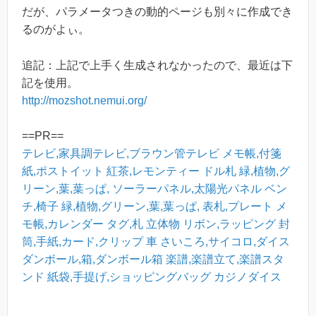
だが、パラメータつきの動的ページも別々に作成でき
るのがよぃ。
追記：上記で上手く生成されなかったので、最近は下
記を使用。
http://mozshot.nemui.org/
==PR==
テレビ,家具調テレビ,ブラウン管テレビ
メモ帳,付箋
紙,ポストイット
紅茶,レモンティー
ドル札
緑,植物,グ
リーン,葉,葉っぱ,
ソーラーパネル,太陽光パネル
ベン
チ,椅子
緑,植物,グリーン,葉,葉っぱ,
表札,プレート
メ
モ帳,カレンダー
タグ,札
立体物
リボン,ラッピング
封
筒,手紙,カード,クリップ
車
さいころ,サイコロ,ダイス
ダンボール,箱,ダンボール箱
楽譜,楽譜立て,楽譜スタ
ンド
紙袋,手提げ,ショッピングバッグ
カジノダイス