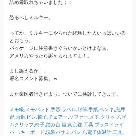
詰め歯取れちゃいました；；
恐るべしミルキー。
ってか、ミルキーにやられた経験した人いっぱいいる
とおもう。
パッケージに注意書きぐらいかいとけよなぁ。
アメリカやったら訴えられますよ！。
よし訴えるか！。
署名コメント募集。ｗ
また歯医者行きだよぅ。ついでに検診してきます。
メモ帳,メモパッド
,
手形
,
ラベル
,
封筒,手紙
,
ペンキ
,
兜,甲
冑
,
画鋲,ピン
,
椅子,チェアー,ソファー
,
メモ,クリップ,ゼ
ムクリップ
,
椅子,踏み台
,
鍵,南京錠
,
工具,プラスドライ
バー
,
キーボード
,
洗濯バサミ,パンチ
,
電子体温計
,
工具,