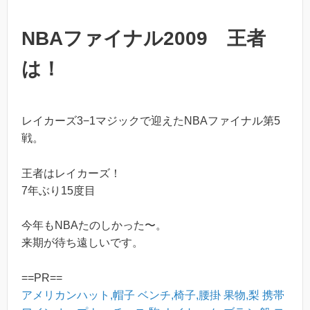
NBAファイナル2009 王者
は！
レイカーズ3−1マジックで迎えたNBAファイナル第5
戦。
王者はレイカーズ！
7年ぶり15度目
今年もNBAたのしかった〜。
来期が待ち遠しいです。
==PR==
アメリカンハット,帽子
ベンチ,椅子,腰掛
果物,梨
携帯