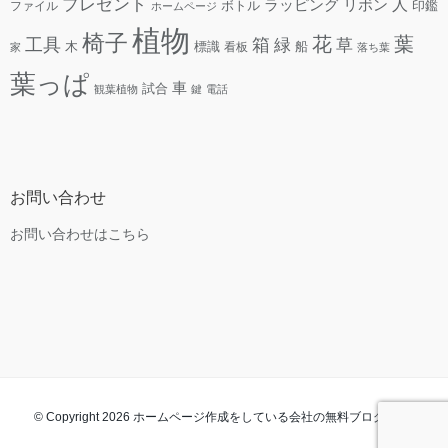
プレゼント
人
リボン
ラッピング
ファイル
ボトル
印鑑
ホームページ
植物
椅子
花
葉
工具
箱
緑
草
木
標識
看板
船
家
落ち葉
葉っぱ
車
試合
観葉植物
鍵
電話
お問い合わせ
お問い合わせはこちら
© Copyright 2026 ホームページ作成をしている会社の無料ブログ. All rights
reserved.