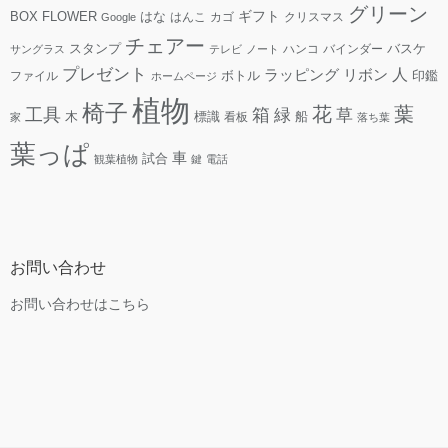
グリーン
ギフト
FLOWER
はな
BOX
はんこ
カゴ
クリスマス
Google
チェアー
スタンプ
ハンコ
バインダー
バスケ
サングラス
テレビ
ノート
プレゼント
人
リボン
ラッピング
ファイル
ボトル
印鑑
ホームページ
植物
椅子
花
葉
工具
箱
緑
草
木
標識
看板
船
家
落ち葉
葉っぱ
車
試合
観葉植物
鍵
電話
お問い合わせ
お問い合わせはこちら