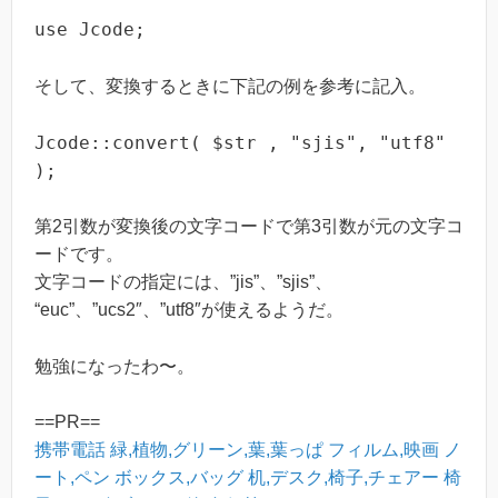
use Jcode;
そして、変換するときに下記の例を参考に記入。
Jcode::convert( $str , "sjis", "utf8"
);
第2引数が変換後の文字コードで第3引数が元の文字コ
ードです。
文字コードの指定には、”jis”、”sjis”、
“euc”、”ucs2″、”utf8″が使えるようだ。
勉強になったわ〜。
==PR==
携帯電話
緑,植物,グリーン,葉,葉っぱ
フィルム,映画
ノ
ート,ペン
ボックス,バッグ
机,デスク,椅子,チェアー
椅