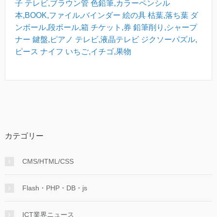
子
テレビ,ブラウン管
色鉛筆,カラーペンシル
本,BOOK,ファイル,バインダー
絵の具
枯葉,落ち葉
ダ
ンボール,段ボール,箱
チケット,券
鉛筆削り,シャープ
ナー
鍵盤,ピアノ
テレビ,液晶テレビ
ジクソーパズル,
ピース
ナイフ
いちご,イチゴ,果物
カテゴリー
CMS/HTML/CSS
Flash・PHP・DB・js
ICT業界ニュース