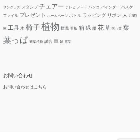
チェアー
スタンプ
ハンコ
バインダー
バスケ
サングラス
テレビ
ノート
プレゼント
人
リボン
ラッピング
ファイル
ボトル
印鑑
ホームページ
植物
椅子
花
葉
工具
箱
緑
草
木
標識
看板
船
家
落ち葉
葉っぱ
車
試合
観葉植物
鍵
電話
お問い合わせ
お問い合わせはこちら