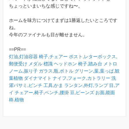
ちょっといまいちな感じですね〜。
ホームを味方につけてまずは1勝返したいところです
ね。
今年のファイナルも目が離せません。
==PR==
灯油,灯油容器
椅子,チェアー
ポスト,レターボックス,
郵便受け
メダル
標識
ヘッドホン
椅子,踏み台
メトロ
ノーム,振り子
ガラス,瓶,ボトル
グリーン,葉,葉っぱ,観
葉植物
ダイナマイト
ナイフ,フォーク,カトラリー
洗
濯バサミ,ピンチ
工具,かま
ランタン,外灯,ランプ
目,ア
イ
チェアー,椅子,ベンチ,腰掛
豆,ビーンズ
お面,能面
柊,植物