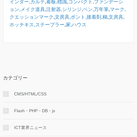
インダー,カルテ
,
看板,標識
,
コンパクト,ファンデーシ
ョン,メイク道具
,
注射器,シリンジ
,
ペン,万年筆
,
マーク,
クエッションマーク
,
文房具,ボント,接着剤,糊
,
文房具,
ホッチキス,ステープラー
,
家,ハウス
カテゴリー
CMS/HTML/CSS
Flash・PHP・DB・js
ICT業界ニュース