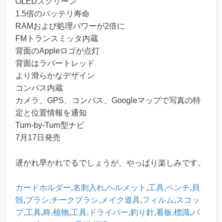
OLEDスクリーン
1.5倍のバッテリ寿命
RAMおよび処理パワーが2倍に
FMトランスミッタ内蔵
背面のAppleロゴが点灯
背面はラバートレッド
より滑らかなデザイン
コンパス内蔵
カメラ、GPS、コンパス、Googleマップで写真の特
定と位置情報を通知
Turn-by-Turn型ナビ
7月17日発売
遅かれ早かれでるでしょうが、やっぱり楽しみです。
カードホルダー,名刺入れ
,
ヘルメット
,
工具,ペンチ
,
貝
殻
,
ブラシ,チークブラシ,メイク道具
,
フィルム
,
スコッ
プ,工具
,
柊,植物
,
工具,ドライバー
,
釣り針
,
看板,標識
,
バ