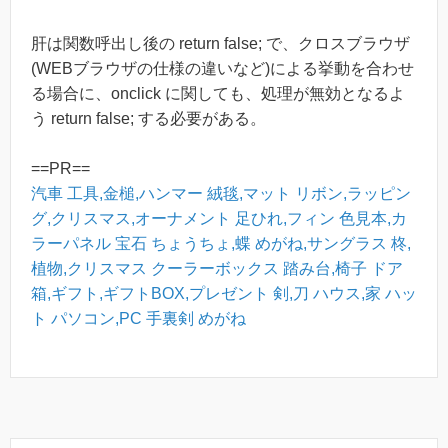
肝は関数呼出し後の return false; で、クロスブラウザ
(WEBブラウザの仕様の違いなど)による挙動を合わせ
る場合に、onclick に関しても、処理が無効となるよ
う return false; する必要がある。
==PR==
汽車
工具,金槌,ハンマー
絨毯,マット
リボン,ラッピン
グ,クリスマス,オーナメント
足ひれ,フィン
色見本,カ
ラーパネル
宝石
ちょうちょ,蝶
めがね,サングラス
柊,
植物,クリスマス
クーラーボックス
踏み台,椅子
ドア
箱,ギフト,ギフトBOX,プレゼント
剣,刀
ハウス,家
ハッ
ト
パソコン,PC
手裏剣
めがね