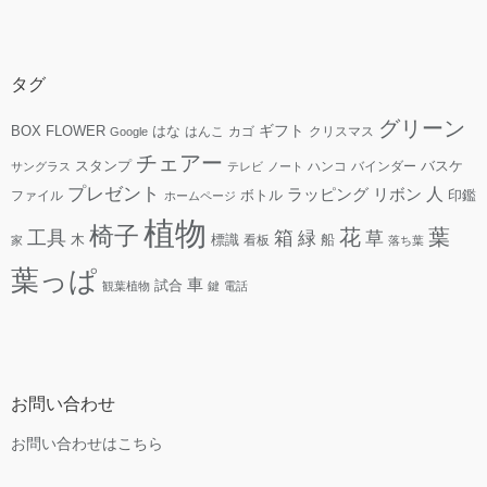
タグ
グリーン
ギフト
FLOWER
はな
BOX
はんこ
カゴ
クリスマス
Google
チェアー
スタンプ
ハンコ
バインダー
バスケ
サングラス
テレビ
ノート
プレゼント
人
リボン
ラッピング
ファイル
ボトル
印鑑
ホームページ
植物
椅子
花
葉
工具
箱
緑
草
木
標識
看板
船
家
落ち葉
葉っぱ
車
試合
観葉植物
鍵
電話
お問い合わせ
お問い合わせはこちら