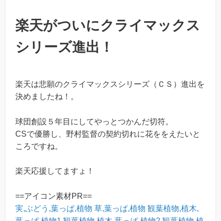
楽天がついにクライマックス
シリーズ進出！
楽天は悲願のクライマックスシリーズ（ＣＳ）進出を
決めましたね！。
球団創設５年目にしてやっとつかんだ切符。
CSで優勝し、野村監督の契約切れに花ををえたいと
ころですね。
楽天応援してますょ！
==アイコン素材PR==
実,ぶどう,葉っぱ,植物
草,葉っぱ,植物
観葉植物,植木,
葉っぱ,植物1
観葉植物,植木,葉っぱ,植物2
観葉植物,植