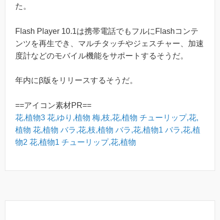
た。
Flash Player 10.1は携帯電話でもフルにFlashコンテ
ンツを再生でき、マルチタッチやジェスチャー、加速
度計などのモバイル機能をサポートするそうだ。
年内にβ版をリリースするそうだ。
==アイコン素材PR==
花,植物3
花,ゆり,植物
梅,枝,花,植物
チューリップ,花,
植物
花,植物
バラ,花,枝,植物
バラ,花,植物1
バラ,花,植
物2
花,植物1
チューリップ,花,植物