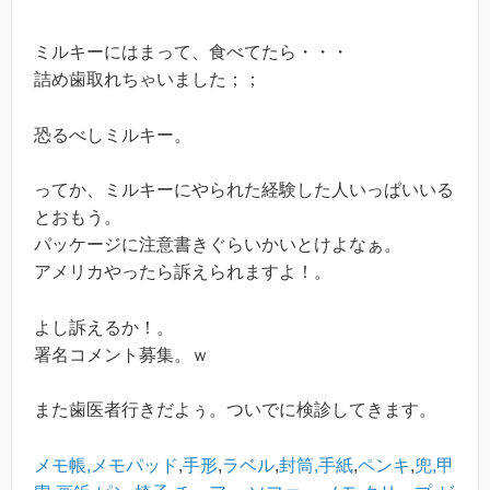
ミルキーにはまって、食べてたら・・・
詰め歯取れちゃいました；；
恐るべしミルキー。
ってか、ミルキーにやられた経験した人いっぱいいる
とおもう。
パッケージに注意書きぐらいかいとけよなぁ。
アメリカやったら訴えられますよ！。
よし訴えるか！。
署名コメント募集。ｗ
また歯医者行きだよぅ。ついでに検診してきます。
メモ帳,メモパッド
,
手形
,
ラベル
,
封筒,手紙
,
ペンキ
,
兜,甲