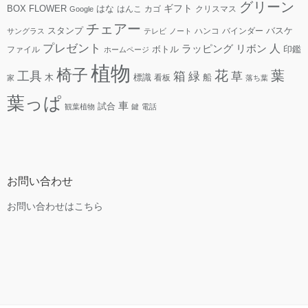
グリーン
ギフト
FLOWER
はな
BOX
はんこ
カゴ
クリスマス
Google
チェアー
スタンプ
ハンコ
バインダー
バスケ
サングラス
テレビ
ノート
プレゼント
人
リボン
ラッピング
ファイル
ボトル
印鑑
ホームページ
植物
椅子
花
葉
工具
箱
緑
草
木
標識
看板
船
家
落ち葉
葉っぱ
車
試合
観葉植物
鍵
電話
お問い合わせ
お問い合わせはこちら