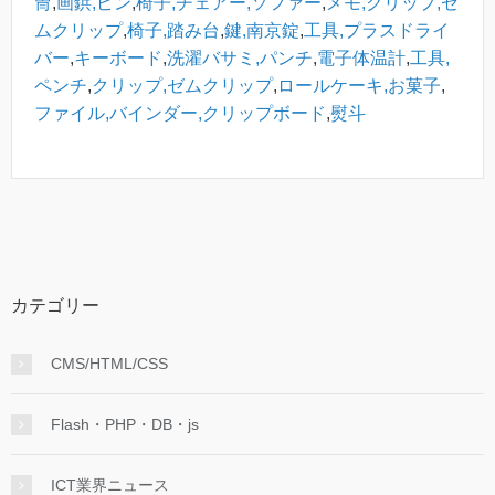
冑
,
画鋲,ピン
,
椅子,チェアー,ソファー
,
メモ,クリップ,ゼ
ムクリップ
,
椅子,踏み台
,
鍵,南京錠
,
工具,プラスドライ
バー
,
キーボード
,
洗濯バサミ,パンチ
,
電子体温計
,
工具,
ペンチ
,
クリップ,ゼムクリップ
,
ロールケーキ,お菓子
,
ファイル,バインダー,クリップボード
,
熨斗
カテゴリー
CMS/HTML/CSS
Flash・PHP・DB・js
ICT業界ニュース