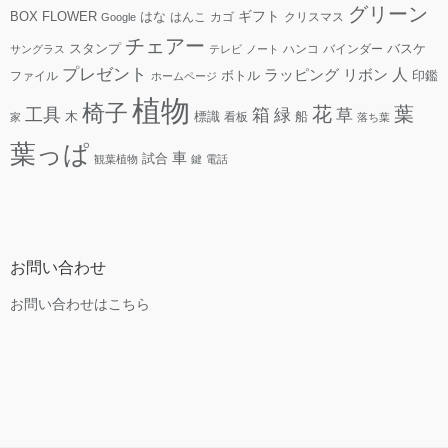
グリーン
ギフト
FLOWER
はな
BOX
はんこ
カゴ
クリスマス
Google
チェアー
スタンプ
ハンコ
バインダー
バスケ
サングラス
テレビ
ノート
プレゼント
人
リボン
ラッピング
ファイル
ボトル
印鑑
ホームページ
植物
椅子
花
葉
工具
箱
緑
草
木
標識
看板
船
家
落ち葉
葉っぱ
車
試合
観葉植物
鍵
電話
お問い合わせ
お問い合わせはこちら