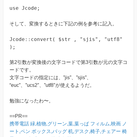
use Jcode;
そして、変換するときに下記の例を参考に記入。
Jcode::convert( $str , "sjis", "utf8"
);
第2引数が変換後の文字コードで第3引数が元の文字コ
ードです。
文字コードの指定には、”jis”、”sjis”、
“euc”、”ucs2″、”utf8″が使えるようだ。
勉強になったわ〜。
==PR==
携帯電話
緑,植物,グリーン,葉,葉っぱ
フィルム,映画
ノ
ート,ペン
ボックス,バッグ
机,デスク,椅子,チェアー
椅