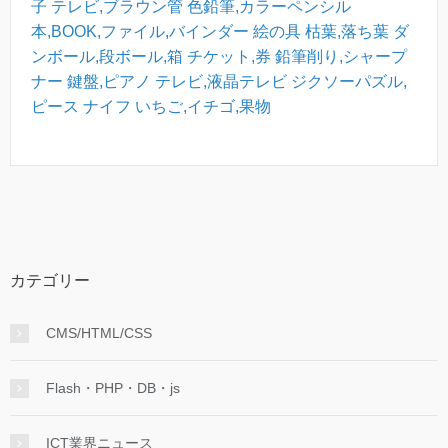
子
テレビ,ブラウン管
色鉛筆,カラーペンシル
本,BOOK,ファイル,バインダー
絵の具
枯葉,落ち葉
ダ
ンボール,段ボール,箱
チケット,券
鉛筆削り,シャープ
ナー
鍵盤,ピアノ
テレビ,液晶テレビ
ジクソーパズル,
ピース
ナイフ
いちご,イチゴ,果物
カテゴリー
CMS/HTML/CSS
Flash・PHP・DB・js
ICT業界ニュース