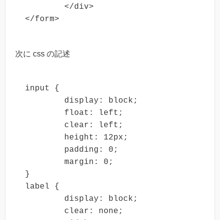
	</div>

</form>
次に css の記述
input {

	display: block;

	float: left;

	clear: left;

	height: 12px;

	padding: 0;

	margin: 0;

}

label {

	display: block;

	clear: none;
