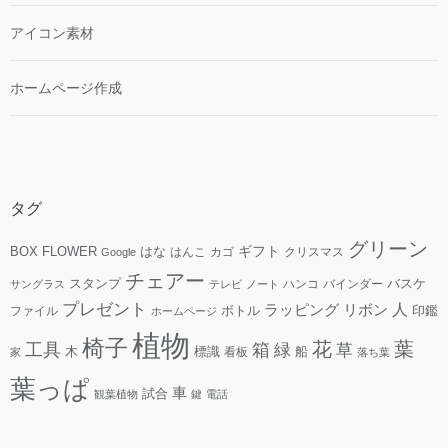
アイコン素材
ホームページ作成
タグ
グリーン
ギフト
FLOWER
はな
BOX
はんこ
カゴ
クリスマス
Google
チェアー
スタンプ
ハンコ
バインダー
バスケ
サングラス
テレビ
ノート
プレゼント
人
リボン
ラッピング
ファイル
ボトル
印鑑
ホームページ
植物
椅子
花
葉
工具
箱
緑
草
木
標識
看板
船
家
落ち葉
葉っぱ
車
試合
観葉植物
鍵
電話