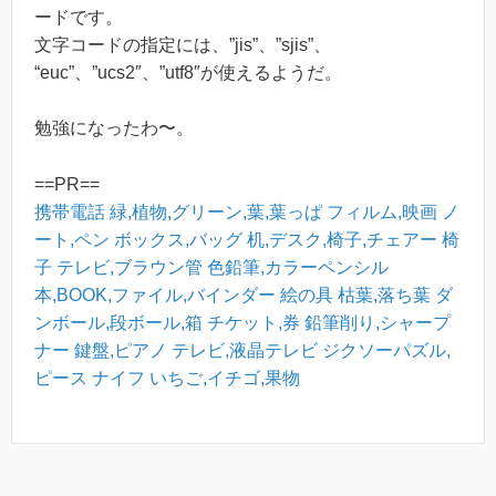
ードです。
文字コードの指定には、”jis”、”sjis”、
“euc”、”ucs2″、”utf8″が使えるようだ。
勉強になったわ〜。
==PR==
携帯電話
緑,植物,グリーン,葉,葉っぱ
フィルム,映画
ノ
ート,ペン
ボックス,バッグ
机,デスク,椅子,チェアー
椅
子
テレビ,ブラウン管
色鉛筆,カラーペンシル
本,BOOK,ファイル,バインダー
絵の具
枯葉,落ち葉
ダ
ンボール,段ボール,箱
チケット,券
鉛筆削り,シャープ
ナー
鍵盤,ピアノ
テレビ,液晶テレビ
ジクソーパズル,
ピース
ナイフ
いちご,イチゴ,果物