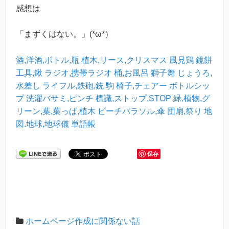
感想は
「まずくはない。」(*ω*）
酒,洋酒,ボトル,瓶
植木,リース,クリスマス
風見鶏
鏡餅
工具,鍬
ラジオ,携帯ラジオ
桶,お風呂
獅子舞
じょうろ,
水差し
ライフル,鉄砲,銃
駒
椅子,チェアー
ボトルシッ
プ
洗濯バサミ,ピンチ
標識,ストップ,STOP
緑,植物,グ
リーン,葉,葉っぱ,植木
ビーチパラソル,傘
団扇,祭り
地
図.地球,地球儀
単語帳
保存
ホームページ作成に関係ない話