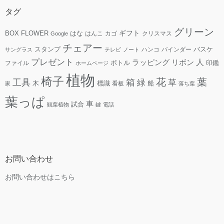
タグ
グリーン
ギフト
FLOWER
はな
BOX
はんこ
カゴ
クリスマス
Google
チェアー
スタンプ
ハンコ
バインダー
バスケ
サングラス
テレビ
ノート
プレゼント
人
リボン
ラッピング
ファイル
ボトル
印鑑
ホームページ
植物
椅子
花
葉
工具
箱
緑
草
木
標識
看板
船
家
落ち葉
葉っぱ
車
試合
観葉植物
鍵
電話
お問い合わせ
お問い合わせはこちら