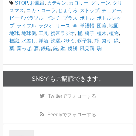
STOP
,
お風呂
,
カテキン
,
カロリー
,
グリーン
,
クリ
スマス
,
コカ・コーラ
,
じょうろ
,
ストップ
,
チェアー
,
ビーチパラソル
,
ピンチ
,
プラス
,
ボトル
,
ボトルシッ
プ
,
ライフル
,
ラジオ
,
リース
,
傘
,
単語帳
,
団扇
,
地図.
地球
,
地球儀
,
工具
,
携帯ラジオ
,
桶
,
椅子
,
植木
,
植物
,
標識
,
水差し
,
洋酒
,
洗濯バサミ
,
獅子舞
,
瓶
,
祭り
,
緑
,
葉
,
葉っぱ
,
酒
,
鉄砲
,
銃
,
鍬
,
鏡餅
,
風見鶏
,
駒
SNSでもご購読できます。
Twitter
でフォローする
Feedly
でフォローする