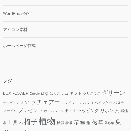
WordPress保守
アイコン素材
ホームページ作成
タグ
グリーン
ギフト
FLOWER
はな
BOX
はんこ
カゴ
クリスマス
Google
チェアー
スタンプ
ハンコ
バインダー
バスケ
サングラス
テレビ
ノート
プレゼント
人
リボン
ラッピング
ファイル
ボトル
印鑑
ホームページ
植物
椅子
花
葉
工具
箱
緑
草
木
標識
看板
船
家
落ち葉