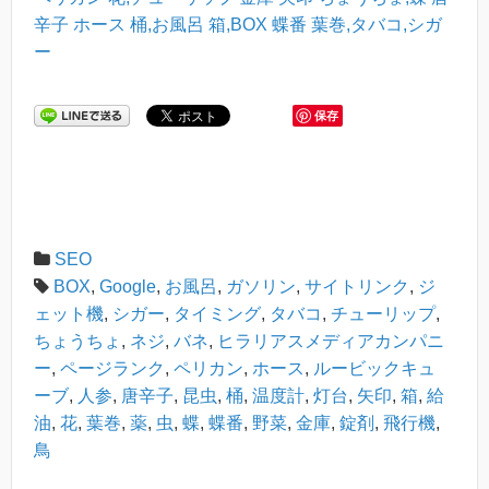
辛子
ホース
桶,お風呂
箱,BOX
蝶番
葉巻,タバコ,シガ
ー
保存
SEO
BOX
,
Google
,
お風呂
,
ガソリン
,
サイトリンク
,
ジ
ェット機
,
シガー
,
タイミング
,
タバコ
,
チューリップ
,
ちょうちょ
,
ネジ
,
バネ
,
ヒラリアスメディアカンパニ
ー
,
ページランク
,
ペリカン
,
ホース
,
ルービックキュ
ーブ
,
人参
,
唐辛子
,
昆虫
,
桶
,
温度計
,
灯台
,
矢印
,
箱
,
給
油
,
花
,
葉巻
,
薬
,
虫
,
蝶
,
蝶番
,
野菜
,
金庫
,
錠剤
,
飛行機
,
鳥