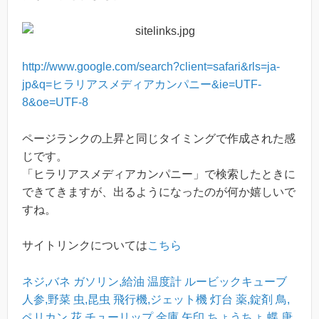
http://www.google.com/search?client=safari&rls=ja-
jp&q=ヒラリアスメディアカンパニー&ie=UTF-
8&oe=UTF-8
ページランクの上昇と同じタイミングで作成された感
じです。
「ヒラリアスメディアカンパニー」で検索したときに
できてきますが、出るようになったのが何か嬉しいで
すね。
サイトリンクについては
こちら
ネジ,バネ
ガソリン,給油
温度計
ルービックキューブ
人参,野菜
虫,昆虫
飛行機,ジェット機
灯台
薬,錠剤
鳥,
ペリカン
花,チューリップ
金庫
矢印
ちょうちょ,蝶
唐