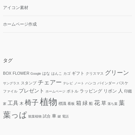
アイコン素材
ホームページ作成
タグ
グリーン
ギフト
FLOWER
はな
BOX
はんこ
カゴ
クリスマス
Google
チェアー
スタンプ
ハンコ
バインダー
バスケ
サングラス
テレビ
ノート
プレゼント
人
リボン
ラッピング
ファイル
ボトル
印鑑
ホームページ
植物
椅子
花
葉
工具
箱
緑
草
木
標識
看板
船
家
落ち葉
葉っぱ
車
試合
観葉植物
鍵
電話