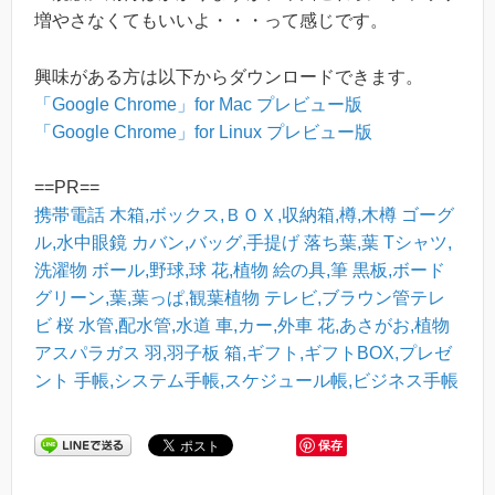
増やさなくてもいいよ・・・って感じです。
興味がある方は以下からダウンロードできます。
「Google Chrome」for Mac プレビュー版
「Google Chrome」for Linux プレビュー版
==PR==
携帯電話
木箱,ボックス,ＢＯＸ,収納箱,樽,木樽
ゴーグ
ル,水中眼鏡
カバン,バッグ,手提げ
落ち葉,葉
Tシャツ,
洗濯物
ボール,野球,球
花,植物
絵の具,筆
黒板,ボード
グリーン,葉,葉っぱ,観葉植物
テレビ,ブラウン管テレ
ビ
桜
水管,配水管,水道
車,カー,外車
花,あさがお,植物
アスパラガス
羽,羽子板
箱,ギフト,ギフトBOX,プレゼ
ント
手帳,システム手帳,スケジュール帳,ビジネス手帳
保存