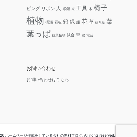
椅子
工具
人
リボン
ピング
木
印鑑
家
植物
花
葉
箱
緑
草
標識
看板
船
落ち葉
葉っぱ
車
試合
観葉植物
鍵
電話
お問い合わせ
お問い合わせはこちら
t 2026 ホームページ作成をしている会社の無料ブログ. All rights reserved.