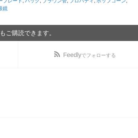
ープレート
,
ハック
,
ブラウン管
,
プロパティ
,
ポップコーン
,
眼鏡
でもご購読できます。
Feedly
でフォローする