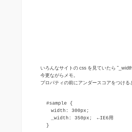
いろんなサイトの css を見ていたら "_wid
今更ながらメモ。
プロパティの前にアンダースコアをつけると
#sample {

　width: 300px;

　_width: 350px;　←IE6用

}