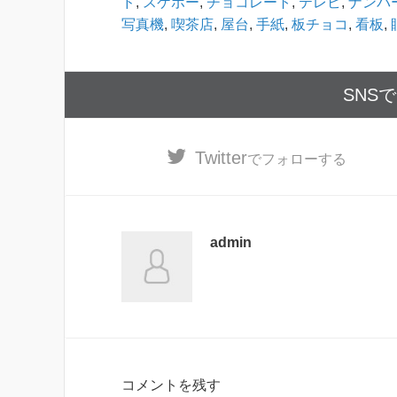
ド
,
スケボー
,
チョコレート
,
テレビ
,
ナンバ
写真機
,
喫茶店
,
屋台
,
手紙
,
板チョコ
,
看板
,
SNS
Twitter
でフォローする
admin
コメントを残す