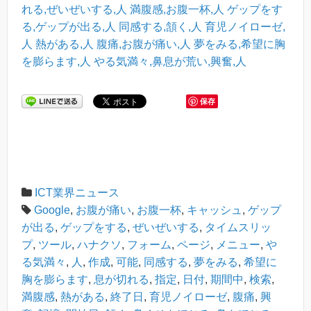
れる,ぜいぜいする,人
満腹感,お腹一杯,人
ゲップをす
る,ゲップが出る,人
同感する,頷く,人
育児ノイローゼ,
人
熱がある,人
腹痛,お腹が痛い,人
夢をみる,希望に胸
を膨らます,人
やる気満々,鼻息が荒い,興奮,人
保存
ICT業界ニュース
Google
,
お腹が痛い
,
お腹一杯
,
キャッシュ
,
ゲップ
が出る
,
ゲップをする
,
ぜいぜいする
,
タイムスリッ
プ
,
ツール
,
ハナクソ
,
フォーム
,
ページ
,
メニュー
,
や
る気満々
,
人
,
作成
,
可能
,
同感する
,
夢をみる
,
希望に
胸を膨らます
,
息が切れる
,
指定
,
日付
,
期間中
,
検索
,
満腹感
,
熱がある
,
終了日
,
育児ノイローゼ
,
腹痛
,
興