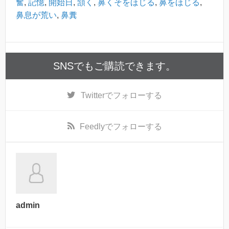
奮
,
記憶
,
開始日
,
頷く
,
鼻くそをほじる
,
鼻をほじる
,
鼻息が荒い
,
鼻糞
SNSでもご購読できます。
Twitter
でフォローする
Feedly
でフォローする
admin