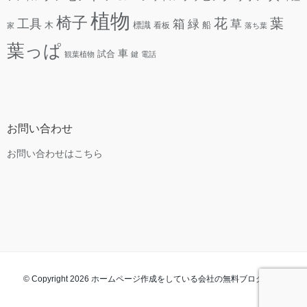
植物
椅子
花
葉
工具
箱
緑
草
木
標識
看板
船
家
落ち葉
葉っぱ
車
試合
観葉植物
鍵
電話
お問い合わせ
お問い合わせはこちら
© Copyright 2026 ホームページ作成をしている会社の無料ブログ. All rights
reserved.