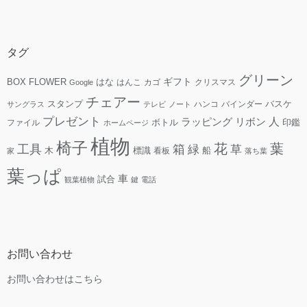
タグ
グリーン
ギフト
FLOWER
はな
BOX
はんこ
カゴ
クリスマス
Google
チェアー
スタンプ
ハンコ
バインダー
バスケ
サングラス
テレビ
ノート
プレゼント
人
リボン
ラッピング
ファイル
ボトル
印鑑
ホームページ
植物
椅子
花
葉
工具
箱
緑
草
木
標識
看板
船
家
落ち葉
葉っぱ
車
試合
観葉植物
鍵
電話
お問い合わせ
お問い合わせはこちら