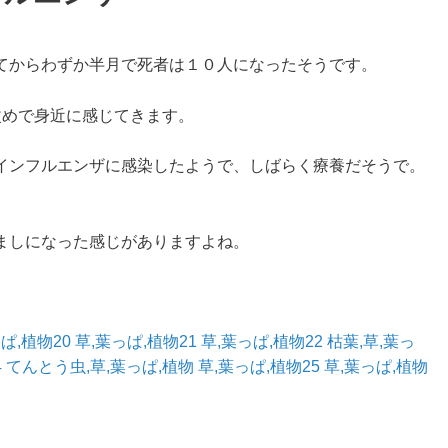
てからわずか半月で死者は１０人になったそうです。
改めで身近に感じてきます。
インフルエンザに感染したようで、しばらく療養だそうで。
ましになった感じがありますよね。
ぱ,植物20
草,葉っぱ,植物21
草,葉っぱ,植物22
枯葉,草,葉っ
4
てんとう虫,草,葉っぱ,植物
草,葉っぱ,植物25
草,葉っぱ,植物