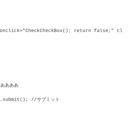
 onclick="CheckCheckBox(); return false;" cl