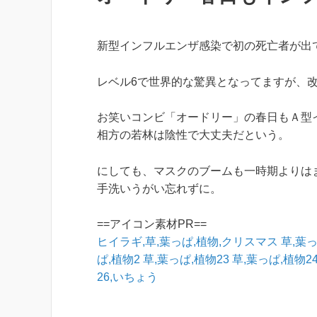
新型インフルエンザ感染で初の死亡者が出
レベル6で世界的な驚異となってますが、
お笑いコンビ「オードリー」の春日もＡ型
相方の若林は陰性で大丈夫だという。
にしても、マスクのブームも一時期よりは
手洗いうがい忘れずに。
==アイコン素材PR==
ヒイラギ,草,葉っぱ,植物,クリスマス
草,葉っ
ぱ,植物2
草,葉っぱ,植物23
草,葉っぱ,植物2
26,いちょう