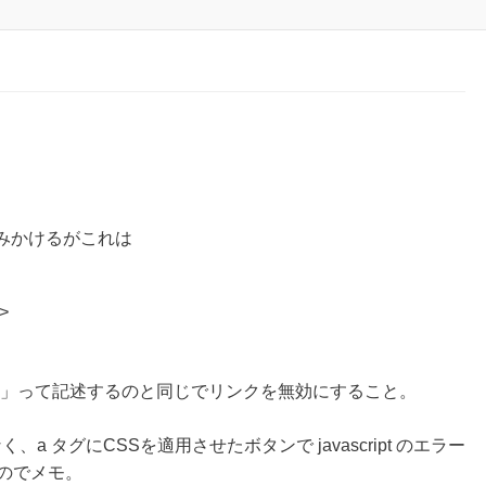
 ってよくみかけるがこれは
>
「#」って記述するのと同じでリンクを無効にすること。
く、a タグにCSSを適用させたボタンで javascript のエラー
たのでメモ。