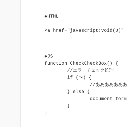
◆HTML
<a href="javascript:void(0)"
◆JS

function CheckCheckBox() {

	//エラーチェック処理

	if (〜) {

		//あああああああああああ

	} else {

		document.form.submit();	//サブミット

	}

}