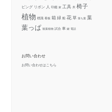
椅子
工具
人
リボン
ピング
木
印鑑
家
植物
花
葉
箱
緑
草
標識
看板
船
落ち葉
葉っぱ
ass="btn fLeft">次へ進む</a>
車
試合
観葉植物
鍵
電話
お問い合わせ
お問い合わせはこちら