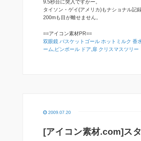
9.5秒台に突入ですかー。
タイソン・ゲイ(アメリカ)もナショナル記
200mも目が離せません。
==アイコン素材PR==
双眼鏡
バスケットゴール
ホットミルク
香
ーム,ピンボール
ドア,扉
クリスマスツリー
2009.07.20
[アイコン素材.com]