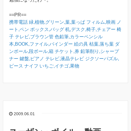
==PR==
携帯電話
緑,植物,グリーン,葉,葉っぱ
フィルム,映画
ノ
ート,ペン
ボックス,バッグ
机,デスク,椅子,チェアー
椅
子
テレビ,ブラウン管
色鉛筆,カラーペンシル
本,BOOK,ファイル,バインダー
絵の具
枯葉,落ち葉
ダ
ンボール,段ボール,箱
チケット,券
鉛筆削り,シャープ
ナー
鍵盤,ピアノ
テレビ,液晶テレビ
ジクソーパズル,
ピース
ナイフ
いちご,イチゴ,果物
2009.06.01