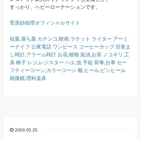
すっかり、ヘビーローテーションです。
菅原紗由理オフィシャルサイト
枯葉,落ち葉
カチンコ,映画
ラケット
ライター
アーミ
ーナイフ
公衆電話
ワンピース
コーヒーカップ
目覚ま
し時計,アラーム時計
お花,植物
急須,お茶
ノコギリ,工
具
椅子
レジ,レジスター
ハエ,虫
手錠
荷車,台車
セー
フティーコーン,カラーコーン
靴,ヒール,ピンヒール
顕微鏡,理科道具
2009.05.25