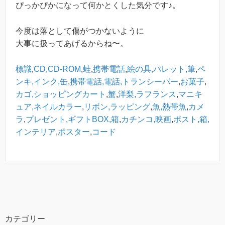
ぴっかぴかになって何かとくした気分です♪。
今度は落として傷がつかないように
大事に扱ってあげるからね〜。
標識
,
CD,CD-ROM
,
蛙
,
携帯電話
,
絵の具,パレット,筆
,
ペ
ンキ,インク,缶
,
携帯電話,電話,トランシーバー
,
お菓子
,
カゴ,ショッピングカート
,
蟹
,
洋梨,ラフランス
,
マニキ
ュア,ネイルカラー
,
リボン,ラッピング
,
魚,熱帯魚
,
カメ
ラ
,
プレゼント,ギフトBOX,箱
,
カチンコ,映画
,
ポスト,箱,
インテリア
,
ポスター
,
コード
カテゴリー