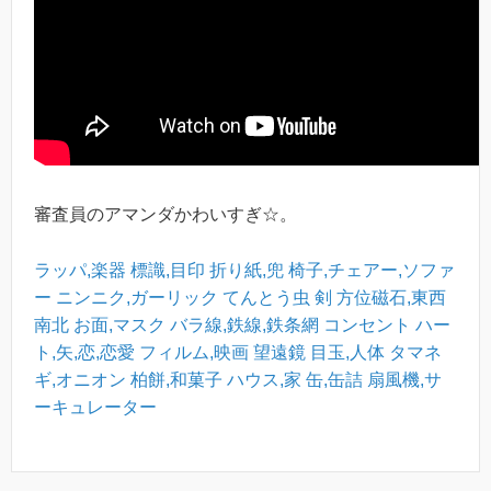
審査員のアマンダかわいすぎ☆。
ラッパ,楽器
標識,目印
折り紙,兜
椅子,チェアー,ソファ
ー
ニンニク,ガーリック
てんとう虫
剣
方位磁石,東西
南北
お面,マスク
バラ線,鉄線,鉄条網
コンセント
ハー
ト,矢,恋,恋愛
フィルム,映画
望遠鏡
目玉,人体
タマネ
ギ,オニオン
柏餅,和菓子
ハウス,家
缶,缶詰
扇風機,サ
ーキュレーター