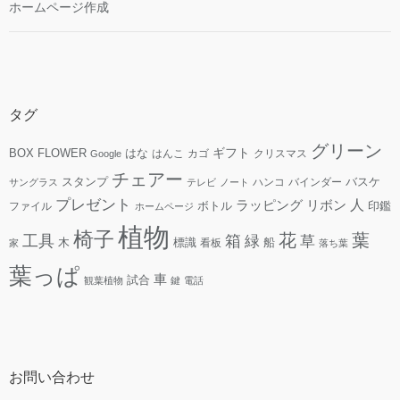
ホームページ作成
タグ
グリーン
ギフト
FLOWER
はな
BOX
はんこ
カゴ
クリスマス
Google
チェアー
スタンプ
ハンコ
バインダー
バスケ
サングラス
テレビ
ノート
プレゼント
人
リボン
ラッピング
ファイル
ボトル
印鑑
ホームページ
植物
椅子
花
葉
工具
箱
緑
草
木
標識
看板
船
家
落ち葉
葉っぱ
車
試合
観葉植物
鍵
電話
お問い合わせ