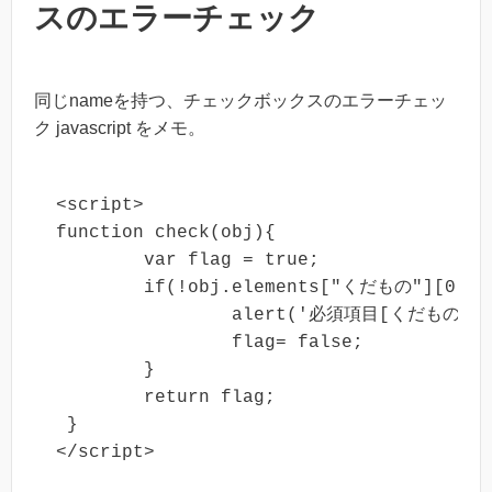
スのエラーチェック
同じnameを持つ、チェックボックスのエラーチェッ
ク javascript をメモ。
<script>

function check(obj){

 	var flag = true;

 	if(!obj.elements["くだもの"][0].checked && !obj.elements["くだもの"][1].checked){

 		alert('必須項目[くだもの]をチェックしてください');

 		flag= false;

 	}

 	return flag;

 }

</script>