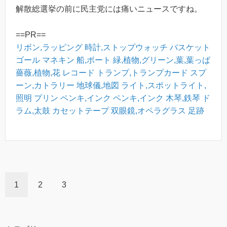
解散総選挙の前に民主党には痛いニュースですね。
==PR==
リボン,ラッピング
時計,ストップウォッチ
バスケット
ゴール
マネキン
船,ボート
緑,植物,グリーン,葉,葉っぱ
薔薇,植物,花
レコード
トランプ,トランプカード
スプ
ーン,カトラリー
地球儀,地図
ライト,スポットライト,
照明
プリン
ペンキ,インク
ペンキ,インク
木琴,鉄琴
ド
ラム,太鼓
カセットテープ
双眼鏡,オペラグラス
足跡
1
2
3