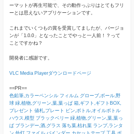
ーマットが再生可能で、その動作っぷりはとてもフリ
ーとは思えないアプリケーションです。
これまでいくつもの賞を受賞してましたが、バージョ
ンが「1.0.0」となったことでやっと一人前！？って
ことですかね？
開発者に感謝です。
VLC Media Playerダウンロードページ
==PR==
色鉛筆,カラーペンシル
フィルム
グローブ,ボール,野
球
緑,植物,グリーン,葉,葉っぱ
箱,ギフト,ギフトBOX,
プレゼント
値札,プレート
ビン,ボトル,オイルボトル
ハウス,模型
ブラックベリー
緑,植物,グリーン,葉,葉っ
ぱ
ブランデー,酒,グラス
落ち葉,枯れ葉
ランプ,ランタ
ン,外灯
ファイル,バインダー
カセットテープ
工具,ボ