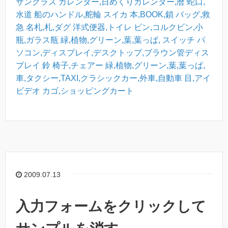
サングラス
カレンダー,日めくりカレンダー,暦
蛇口,
水道
船のハンドル,舵輪
スイカ
本,BOOK,鎖
バッグ,救
急
名札,札,ダグ
洋式便器,トイレ
ビン,コルクビン,小
瓶,ガラス瓶
緑,植物,グリーン,葉,葉っぱ,
スイッチ
パ
ソコン,ディスプレイ,デスクトップ,ブラウン管ディス
プレイ
鈴
椅子,チェアー
緑,植物,グリーン,葉,葉っぱ,
車,タクシー,TAXI,クラシックカー,外車,自動車
目,アイ
ビデオ
カゴ,ショッピングカート
2009.07.13
入力フォームをクリックして