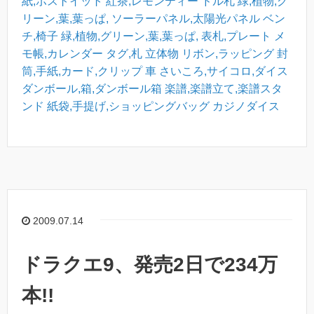
紙,ポストイット
紅茶,レモンティー
ドル札
緑,植物,グ
リーン,葉,葉っぱ,
ソーラーパネル,太陽光パネル
ベン
チ,椅子
緑,植物,グリーン,葉,葉っぱ,
表札,プレート
メ
モ帳,カレンダー
タグ,札
立体物
リボン,ラッピング
封
筒,手紙,カード,クリップ
車
さいころ,サイコロ,ダイス
ダンボール,箱,ダンボール箱
楽譜,楽譜立て,楽譜スタ
ンド
紙袋,手提げ,ショッピングバッグ
カジノダイス
2009.07.14
ドラクエ9、発売2日で234万
本!!