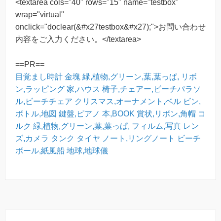
<textarea cols="40" rows="15" name="testbox"
wrap="virtual"
onclick="doclear(&#x27testbox&#x27);">お問い合わせ
内容をご入力ください。</textarea>
==PR==
目覚まし時計
金塊
緑,植物,グリーン,葉,葉っぱ,
リボ
ン,ラッピング
家,ハウス
椅子,チェアー,ビーチパラソ
ル,ビーチチェア
クリスマス,オーナメント,ベル
ビン,
ボトル,地図
鍵盤,ピアノ
本,BOOK
賞状,リボン,角帽
コ
ルク
緑,植物,グリーン,葉,葉っぱ,
フィルム,写真
レン
ズ,カメラ
タンク
タイヤ
ノート,リングノート
ビーチ
ボール,紙風船
地球,地球儀