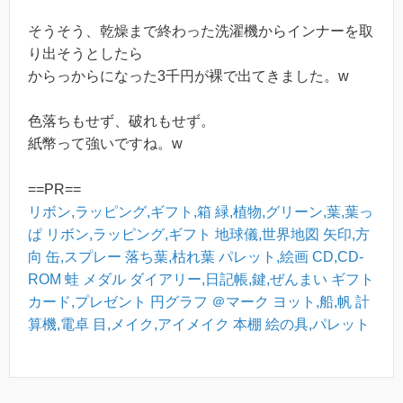
そうそう、乾燥まで終わった洗濯機からインナーを取
り出そうとしたら
からっからになった3千円が裸で出てきました。w
色落ちもせず、破れもせず。
紙幣って強いですね。w
==PR==
リボン,ラッピング,ギフト,箱
緑,植物,グリーン,葉,葉っ
ぱ
リボン,ラッピング,ギフト
地球儀,世界地図
矢印,方
向
缶,スプレー
落ち葉,枯れ葉
パレット,絵画
CD,CD-
ROM
蛙
メダル
ダイアリー,日記帳,鍵,ぜんまい
ギフト
カード,プレゼント
円グラフ
＠マーク
ヨット,船,帆
計
算機,電卓
目,メイク,アイメイク
本棚
絵の具,パレット