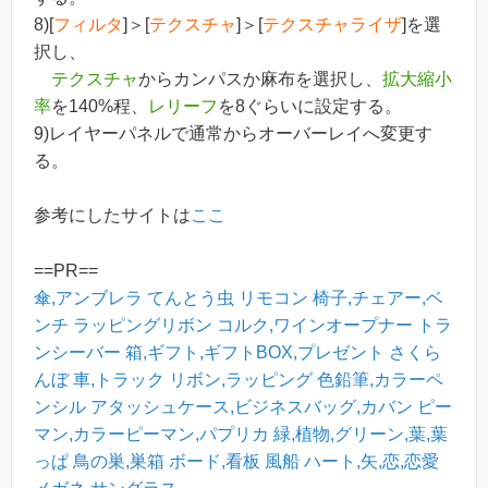
8)[
フィルタ
]＞[
テクスチャ
]＞[
テクスチャライザ
]を選
択し、
テクスチャ
からカンパスか麻布を選択し、
拡大縮小
率
を140%程、
レリーフ
を8ぐらいに設定する。
9)レイヤーパネルで通常からオーバーレイへ変更す
る。
参考にしたサイトは
ここ
==PR==
傘,アンブレラ
てんとう虫
リモコン
椅子,チェアー,ベ
ンチ
ラッピングリボン
コルク,ワインオープナー
トラ
ンシーバー
箱,ギフト,ギフトBOX,プレゼント
さくら
んぼ
車,トラック
リボン,ラッピング
色鉛筆,カラーペ
ンシル
アタッシュケース,ビジネスバッグ,カバン
ピー
マン,カラーピーマン,パプリカ
緑,植物,グリーン,葉,葉
っぱ
鳥の巣,巣箱
ボード,看板
風船
ハート,矢,恋,恋愛