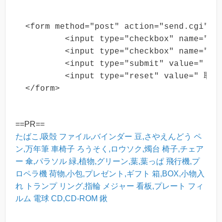
<form method="post" action="send.cgi" on
 	<input type="checkbox" name="くだもの" value="りんご" checked /> りんご

 	<input type="checkbox" name="くだもの" value="ばなな" /> ばなな

 	<input type="submit" value=" 送信 " />

 	<input type="reset" value=" 取消 " />

</form>
==PR==
たばこ,吸殻
ファイル,バインダー
豆,さやえんどう
ペ
ン,万年筆
車椅子
ろうそく,ロウソク,燭台
椅子,チェア
ー
傘,パラソル
緑,植物,グリーン,葉,葉っぱ
飛行機,プ
ロペラ機
荷物,小包,プレゼント,ギフト
箱,BOX,小物入
れ
トランプ
リング,指輪
メジャー
看板,プレート
フィ
ルム
電球
CD,CD-ROM
鍬