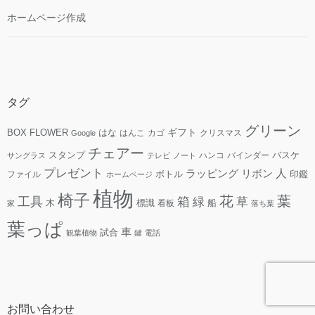
ホームページ作成
タグ
グリーン
ギフト
FLOWER
はな
BOX
はんこ
カゴ
クリスマス
Google
チェアー
スタンプ
ハンコ
バインダー
バスケ
サングラス
テレビ
ノート
プレゼント
人
リボン
ラッピング
ファイル
ボトル
印鑑
ホームページ
植物
椅子
花
葉
工具
箱
緑
草
木
標識
看板
船
家
落ち葉
葉っぱ
車
試合
観葉植物
鍵
電話
お問い合わせ