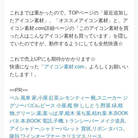
これまでは重かったので、TOPページの「最近追加し
たアイコン素材」、「オススメアイコン素材」と、ア
イコン素材.com詳細ページの「このアイコン素材を買
った人はこんなアイコン素材も買っています」を隠し
ていたのですが、動作するようにしても全然快適☆
これで売上UPにも期待がかかります☆
快適になった「
アイコン素材.com
」よろしくお願いい
たします！。
==PR==
ベル
風車
家,小屋
紅茶,レモンティー
靴,スニーカー
ジ
グソーパズル,ピース
小屋,檻
卵
ししとう,野菜
緑,植
物,グリーン,葉,葉っぱ,芽,植木
落ち葉,枯れ葉
本,BOOK
バネ
本,BOOK
電話,子機,トランシーバー
メイク道具,
アイシャドー,シャドーパレット
賞状,リボン
タバコ,
吸殻
ワインオープナー
クリスマス,リース