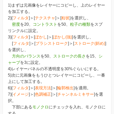
1)まずは元画像をレイヤーにコピーし、上のレイヤー
を加工する。
2)[
フィルタ
]＞[
テクスチャ
]＞[
粒状
]を選択し、
密度
を20、
コントラスト
を50、
粒子の種類
をスプ
リンクルに設定。
3)[
フィルタ
]＞[
ぼかし
]＞[
ぼかし(強)
]を選択し、
[
フィルタ
]＞[
ブラシストローク
]＞[
ストローク(斜め)
]
を選択し、
方向のバランス
を50、
ストロークの長さ
を15、
シ
ャープ
を3に設定。
4)レイヤーパネルの不透明度を30%ぐらいにする。
5)次に元画像をもうひとつレイヤーにコピーし、一番
上にして加工する。
6)[
フィルタ
]＞[
表現方法
]＞[
輪郭検出
]を適用。
7)[
イメージ
]＞[
色調補正
]＞[
チャンネルミキサー
]を選
択。
下部にある
モノクロ
にチェックを入れ、モノクロに
する。