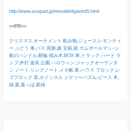
http://www.sixapart.jp/movabletype/mt5.html
==PR==
クリスマス,オーナメント
飲み物,ジュース,レモンティ
ー
ぶどう
車,バス
国旗,旗
宝箱,箱
ガムボールマシ−ン
船のハンドル,舵輪
積み木,BOX
車,トラック
ハート
ラ
ンプ,外灯
遊具,公園
ハロウィン,ジャックオーランタ
ン
ノート,リングノート,メモ帳
家,ハウス
ブロック,レ
ゴブロック
笛,ホイッスル
ジクソーパズル,ピース
木,
緑,葉,葉っぱ,新緑