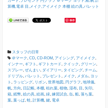
カード,プレゼント
円グラフ
＠マーク
ヨット,船,帆
計
算機,電卓
目,メイク,アイメイク
本棚
絵の具,パレット
保存
スタッフの日常
＠マーク
,
CD
,
CD-ROM
,
アイシング
,
アイメイク
,
インナー
,
ギフト
,
ギフトカード
,
クイック
,
グリーン
,
スプレー
,
ぜんまい
,
ダイアリー
,
タイピング
,
チーム
,
ドリブル
,
パレット
,
プレゼント
,
メイク
,
メダル
,
ヨッ
ト
,
ラッピング
,
リボン
,
世界地図
,
円グラフ
,
地球儀
,
帆
,
方向
,
日記帳
,
本棚
,
枯れ葉
,
植物
,
湿布
,
目
,
矢印
,
箱
,
紙幣
,
絵の具
,
絵画
,
緑
,
練習試合
,
缶
,
船
,
落ち葉
,
葉
,
葉っぱ
,
蛙
,
計算機
,
鍵
,
電卓