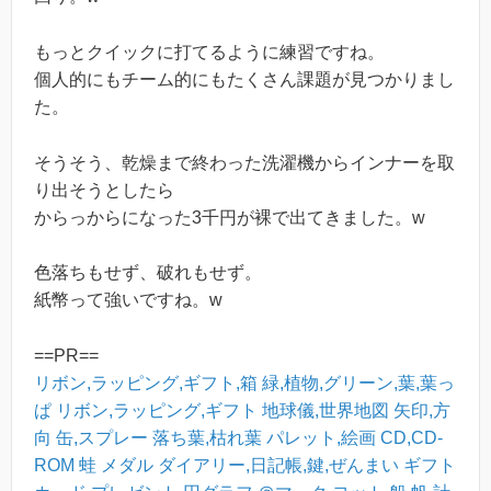
もっとクイックに打てるように練習ですね。
個人的にもチーム的にもたくさん課題が見つかりまし
た。
そうそう、乾燥まで終わった洗濯機からインナーを取
り出そうとしたら
からっからになった3千円が裸で出てきました。w
色落ちもせず、破れもせず。
紙幣って強いですね。w
==PR==
リボン,ラッピング,ギフト,箱
緑,植物,グリーン,葉,葉っ
ぱ
リボン,ラッピング,ギフト
地球儀,世界地図
矢印,方
向
缶,スプレー
落ち葉,枯れ葉
パレット,絵画
CD,CD-
ROM
蛙
メダル
ダイアリー,日記帳,鍵,ぜんまい
ギフト