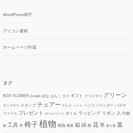
WordPress保守
アイコン素材
ホームページ作成
タグ
グリーン
ギフト
FLOWER
はな
BOX
はんこ
カゴ
クリスマス
Google
チェアー
スタンプ
ハンコ
バインダー
バスケ
サングラス
テレビ
ノート
プレゼント
人
リボン
ラッピング
ファイル
ボトル
印鑑
ホームページ
植物
椅子
花
葉
工具
箱
緑
草
木
標識
看板
船
家
落ち葉