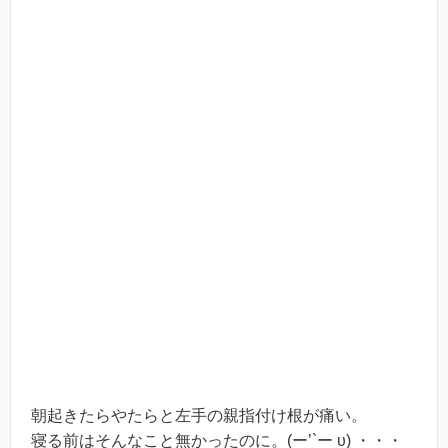
朝起きたらやたらと左手の親指付け根が痛い。
寝る前はそんなこと無かったのに。(ー’`ー υ) ・・・