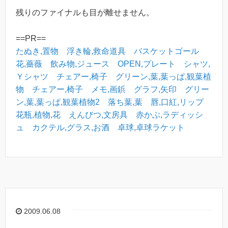
残りのファイナルも目が離せません。
==PR==
たぬき,置物
浮き輪,救命道具
バスケットゴール
花,薔薇
飲み物,ジュース
OPEN,プレート
シャツ,
Ｙシャツ
チェアー,椅子
グリーン,葉,葉っぱ,観葉植
物
チェアー,椅子
メモ,画鋲
グラフ,矢印
グリー
ン,葉,葉っぱ,観葉植物2
落ち葉,葉
唇,口紅,リップ
花瓶,植物,花
えんびつ,文房具
赤かぶ,ラディッシ
ュ
カクテル,グラス,お酒
卓球,卓球ラケット
2009.06.08