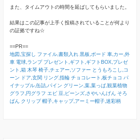
また、タイムアウトの時間を延ばしてもらいました。
結果はこの記事が上手く投稿されていることが何より
の証拠ですね☆
==PR==
地図,宝探し
ファイル,書類入れ
黒板,ボード
車,カー,外
車
電球,ランプ
プレゼント,ギフト,ギフトBOX,プレゼ
ント,箱
木琴
椅子,チェアー,ソファー
とうもろこし,コ
ーン
ドア,玄関
リング,指輪
チョコレート,板チョコ
パ
イナップル,缶詰,パイン
グリーン,葉,葉っぱ,観葉植物
グラフ,円グラフ
エビ
豆,ビーンズ,さやいんげん
そろ
ばん
クリップ
帽子,キャップ,アーミー帽子,迷彩柄