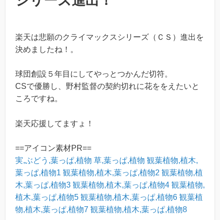
シリーズ進出！
楽天は悲願のクライマックスシリーズ（ＣＳ）進出を
決めましたね！。
球団創設５年目にしてやっとつかんだ切符。
CSで優勝し、野村監督の契約切れに花ををえたいと
ころですね。
楽天応援してますょ！
==アイコン素材PR==
実,ぶどう,葉っぱ,植物
草,葉っぱ,植物
観葉植物,植木,
葉っぱ,植物1
観葉植物,植木,葉っぱ,植物2
観葉植物,植
木,葉っぱ,植物3
観葉植物,植木,葉っぱ,植物4
観葉植物,
植木,葉っぱ,植物5
観葉植物,植木,葉っぱ,植物6
観葉植
物,植木,葉っぱ,植物7
観葉植物,植木,葉っぱ,植物8