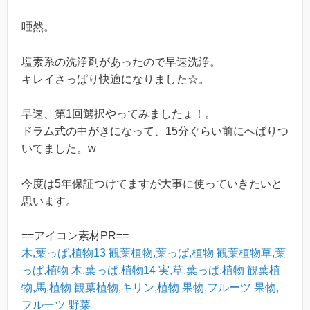
唖然。
塩素系の洗浄剤があったので早速洗浄。
キレイさっぱり快適になりました☆。
早速、第1回選択やってみましたょ！。
ドラム式の中がきになって、15分ぐらい前にへばりつ
いてました。w
今度は5年保証つけてますが大事に使っていきたいと
思います。
==アイコン素材PR==
木,葉っぱ,植物13
観葉植物,葉っぱ,植物
観葉植物草,葉
っぱ,植物
木,葉っぱ,植物14
実,草,葉っぱ,植物
観葉植
物,馬,植物
観葉植物,キリン,植物
果物,フルーツ
果物,
フルーツ
野菜