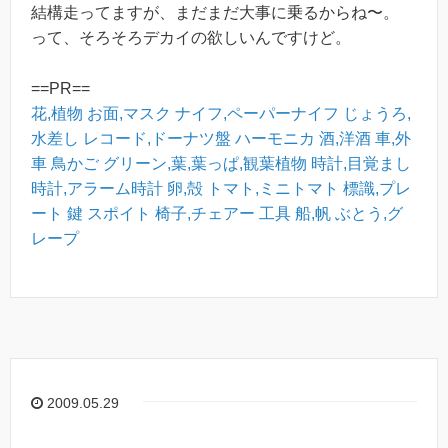
結構走ってますが、まだまだ大事に乗るからね〜。
って、そろそろデカイの欲しいんですけど。
==PR==
花,植物
お面,マスク
ナイフ,ペーパーナイフ
じょうろ,
水差し
レコード,ドーナツ盤
ハーモニカ
酒,洋酒
車,外
車
鳥かご
グリーン,葉,葉っぱ,観葉植物
時計,目覚まし
時計,アラーム時計
卵,殻
トマト,ミニトマト
標識,プレ
ート
鍵
スポイト
椅子,チェアー
工具
船,帆
ぶとう,グ
レープ
2009.05.29