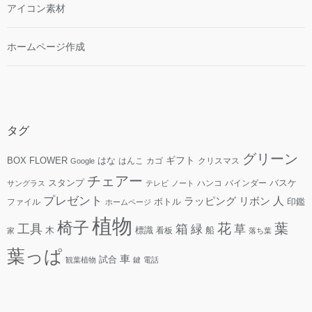
アイコン素材
ホームページ作成
タグ
グリーン
ギフト
FLOWER
はな
BOX
はんこ
カゴ
クリスマス
Google
チェアー
スタンプ
ハンコ
バインダー
バスケ
サングラス
テレビ
ノート
プレゼント
人
リボン
ラッピング
ファイル
ボトル
印鑑
ホームページ
植物
椅子
花
葉
工具
箱
緑
草
木
標識
看板
船
家
落ち葉
葉っぱ
車
試合
観葉植物
鍵
電話