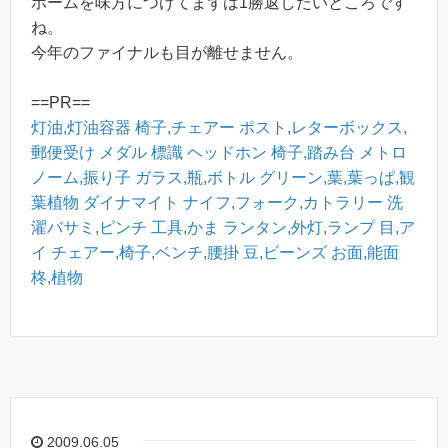
ホームを味方につけてまずは1勝返したいところです
ね。
今年のファイナルも目が離せません。
==PR==
灯油,灯油容器
椅子,チェアー
ポスト,レターボックス,
郵便受け
メダル
標識
ヘッドホン
椅子,踏み台
メトロ
ノーム,振り子
ガラス,瓶,ボトル
グリーン,葉,葉っぱ,観
葉植物
ダイナマイト
ナイフ,フォーク,カトラリー
洗
濯バサミ,ピンチ
工具,かま
ランタン,外灯,ランプ
目,ア
イ
チェアー,椅子,ベンチ,腰掛
豆,ビーンズ
お面,能面
柊,植物
2009.06.05