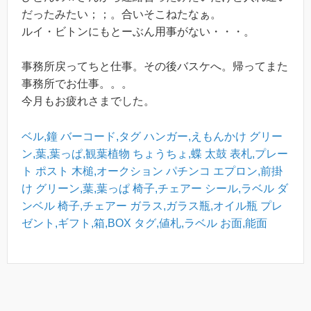
だったみたい；；。合いそこねたなぁ。
ルイ・ビトンにもとーぶん用事がない・・・。
事務所戻ってちと仕事。その後バスケへ。帰ってまた
事務所でお仕事。。。
今月もお疲れさまでした。
ベル,鐘
バーコード,タグ
ハンガー,えもんかけ
グリー
ン,葉,葉っぱ,観葉植物
ちょうちょ,蝶
太鼓
表札,プレー
ト
ポスト
木槌,オークション
パチンコ
エプロン,前掛
け
グリーン,葉,葉っぱ
椅子,チェアー
シール,ラベル
ダ
ンベル
椅子,チェアー
ガラス,ガラス瓶,オイル瓶
プレ
ゼント,ギフト,箱,BOX
タグ,値札,ラベル
お面,能面