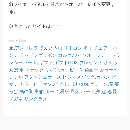
9)レイヤーパネルで通常からオーバーレイへ変更す
る。
参考にしたサイトは
ここ
==PR==
傘,アンブレラ
てんとう虫
リモコン
椅子,チェアー,ベ
ンチ
ラッピングリボン
コルク,ワインオープナー
トラ
ンシーバー
箱,ギフト,ギフトBOX,プレゼント
さくら
んぼ
車,トラック
リボン,ラッピング
色鉛筆,カラーペ
ンシル
アタッシュケース,ビジネスバッグ,カバン
ピー
マン,カラーピーマン,パプリカ
緑,植物,グリーン,葉,葉
っぱ
鳥の巣,巣箱
ボード,看板
風船
ハート,矢,恋,恋愛
メガネ,サングラス