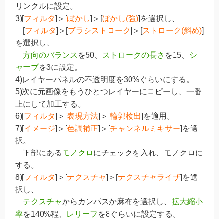
リンクルに設定。
3)[
フィルタ
]＞[
ぼかし
]＞[
ぼかし(強)
]を選択し、
[
フィルタ
]＞[
ブラシストローク
]＞[
ストローク(斜め)
]
を選択し、
方向のバランス
を50、
ストロークの長さ
を15、
シ
ャープ
を3に設定。
4)レイヤーパネルの不透明度を30%ぐらいにする。
5)次に元画像をもうひとつレイヤーにコピーし、一番
上にして加工する。
6)[
フィルタ
]＞[
表現方法
]＞[
輪郭検出
]を適用。
7)[
イメージ
]＞[
色調補正
]＞[
チャンネルミキサー
]を選
択。
下部にある
モノクロ
にチェックを入れ、モノクロに
する。
8)[
フィルタ
]＞[
テクスチャ
]＞[
テクスチャライザ
]を選
択し、
テクスチャ
からカンパスか麻布を選択し、
拡大縮小
率
を140%程、
レリーフ
を8ぐらいに設定する。