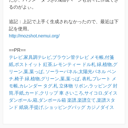
るのがよぃ。
追記：上記で上手く生成されなかったので、最近は下
記を使用。
http://mozshot.nemui.org/
==PR==
テレビ,家具調テレビ,ブラウン管テレビ
メモ帳,付箋
紙,ポストイット
紅茶,レモンティー
ドル札
緑,植物,グ
リーン,葉,葉っぱ,
ソーラーパネル,太陽光パネル
ベン
チ,椅子
緑,植物,グリーン,葉,葉っぱ,
表札,プレート
メ
モ帳,カレンダー
タグ,札
立体物
リボン,ラッピング
封
筒,手紙,カード,クリップ
車
さいころ,サイコロ,ダイス
ダンボール,箱,ダンボール箱
楽譜,楽譜立て,楽譜スタ
ンド
紙袋,手提げ,ショッピングバッグ
カジノダイス