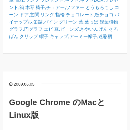
車
電球,ランプ
プレゼント,ギフト,ギフトBOX,プレゼ
ント,箱
木琴
椅子,チェアー,ソファー
とうもろこし,コ
ーン
ドア,玄関
リング,指輪
チョコレート,板チョコ
パ
イナップル,缶詰,パイン
グリーン,葉,葉っぱ,観葉植物
グラフ,円グラフ
エビ
豆,ビーンズ,さやいんげん
そろ
ばん
クリップ
帽子,キャップ,アーミー帽子,迷彩柄
2009.06.05
Google Chrome のMacと
Linux版