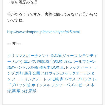
・更新履歴の管理
等があるようですが、実際に触ってみないと分からな
いですね。
http://www.sixapart.jp/movabletype/mt5.html
==PR==
クリスマス,オーナメント
飲み物,ジュース,レモンティ
ー
ぶどう
車,バス
国旗,旗
宝箱,箱
ガムボールマシ−ン
船のハンドル,舵輪
積み木,BOX
車,トラック
ハート
ラ
ンプ,外灯
遊具,公園
ハロウィン,ジャックオーランタ
ン
ノート,リングノート,メモ帳
家,ハウス
ブロック,レ
ゴブロック
笛,ホイッスル
ジクソーパズル,ピース
木,
緑,葉,葉っぱ,新緑