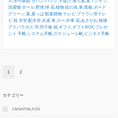
ル,水中眼鏡
カバン,バッグ,手提げ
落ち葉,葉
Tシャツ,
洗濯物
ボール,野球,球
花,植物
絵の具,筆
黒板,ボード
グリーン,葉,葉っぱ,観葉植物
テレビ,ブラウン管テレ
ビ
桜
水管,配水管,水道
車,カー,外車
花,あさがお,植物
アスパラガス
羽,羽子板
箱,ギフト,ギフトBOX,プレゼ
ント
手帳,システム手帳,スケジュール帳,ビジネス手帳
1
2
カテゴリー
CMS/HTML/CSS