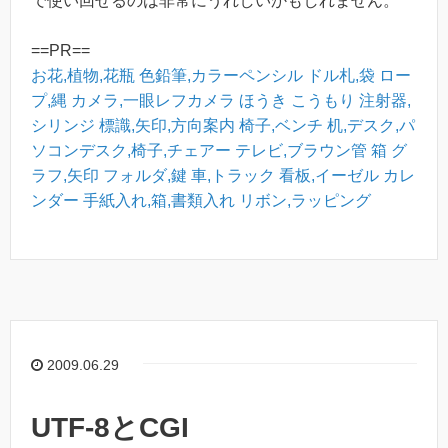
で使い回せるのは非常にうれしいかもしれません。
==PR==
お花,植物,花瓶
色鉛筆,カラーペンシル
ドル札,袋
ロー
プ,縄
カメラ,一眼レフカメラ
ほうき
こうもり
注射器,
シリンジ
標識,矢印,方向案内
椅子,ベンチ
机,デスク,パ
ソコンデスク,椅子,チェアー
テレビ,ブラウン管
箱
グ
ラフ,矢印
フォルダ,鍵
車,トラック
看板,イーゼル
カレ
ンダー
手紙入れ,箱,書類入れ
リボン,ラッピング
2009.06.29
UTF-8とCGI