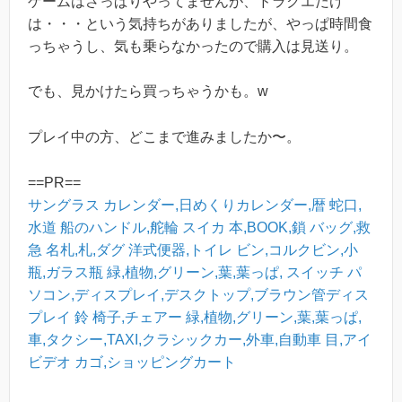
ゲームはさっぱりやってませんが、ドラクエだけ
は・・・という気持ちがありましたが、やっぱ時間食
っちゃうし、気も乗らなかったので購入は見送り。
でも、見かけたら買っちゃうかも。w
プレイ中の方、どこまで進みましたか〜。
==PR==
サングラス
カレンダー,日めくりカレンダー,暦
蛇口,
水道
船のハンドル,舵輪
スイカ
本,BOOK,鎖
バッグ,救
急
名札,札,ダグ
洋式便器,トイレ
ビン,コルクビン,小
瓶,ガラス瓶
緑,植物,グリーン,葉,葉っぱ,
スイッチ
パ
ソコン,ディスプレイ,デスクトップ,ブラウン管ディス
プレイ
鈴
椅子,チェアー
緑,植物,グリーン,葉,葉っぱ,
車,タクシー,TAXI,クラシックカー,外車,自動車
目,アイ
ビデオ
カゴ,ショッピングカート