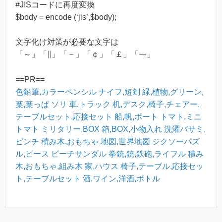
#JISコードに再度変換
$body = encode (‘jis’,$body);
文字化け対策が必要な文字は
「～」「∥」「－」「￠」「￡」「￢」
==PR==
色鉛筆,カラーペンシル
ナイフ,短剣
緑,植物,グリーン,
葉,葉っぱ
ソリ
車,トラック
机,デスク,椅子,チェアー,
テーブルセット,応接セット
船,帆,ボート
トマト,ミニ
トマト
ミリタリー,BOX
箱,BOX,小物入れ
洗濯バサミ,
ピンチ
積み木,おもちゃ
地図,世界地図
ジクソーパズ
ル,ピース
ビーチサンダル
拳銃,銃,鉄砲,ライフル
積み
木,おもちゃ,組み木
家,ハウス
椅子,テーブル,応接セッ
ト,テーブルセット
酒,ワイン,洋酒,ボトル