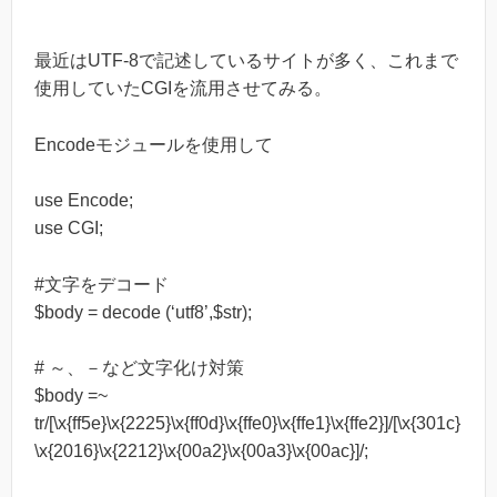
最近はUTF-8で記述しているサイトが多く、これまで
使用していたCGIを流用させてみる。
Encodeモジュールを使用して
use Encode;
use CGI;
#文字をデコード
$body = decode (‘utf8’,$str);
# ～、－など文字化け対策
$body =~
tr/[\x{ff5e}\x{2225}\x{ff0d}\x{ffe0}\x{ffe1}\x{ffe2}]/[\x{301c}
\x{2016}\x{2212}\x{00a2}\x{00a3}\x{00ac}]/;