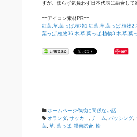
すが、焦らず気負わず日本代表に融合して
==アイコン素材PR==
紅葉,草,葉っぱ,植物1
紅葉,草,葉っぱ,植物2
葉っぱ,植物36
木,草,葉っぱ,植物3
木,草,葉
保存
ホームページ作成に関係ない話
オランダ
,
サッカー
,
チーム
,
バッシング
,
葉
,
草
,
葉っぱ
,
親善試合
,
輪