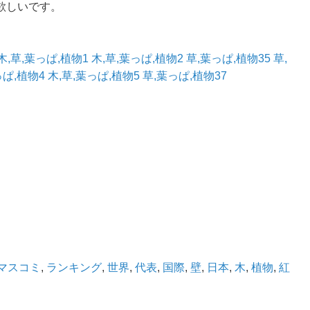
欲しいです。
木,草,葉っぱ,植物1
木,草,葉っぱ,植物2
草,葉っぱ,植物35
草,
っぱ,植物4
木,草,葉っぱ,植物5
草,葉っぱ,植物37
マスコミ
,
ランキング
,
世界
,
代表
,
国際
,
壁
,
日本
,
木
,
植物
,
紅