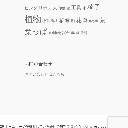
椅子
工具
人
リボン
ピング
木
印鑑
家
植物
花
葉
箱
緑
草
標識
看板
船
落ち葉
葉っぱ
車
試合
観葉植物
鍵
電話
お問い合わせ
お問い合わせはこちら
t 2026 ホームページ作成をしている会社の無料ブログ. All rights reserved.