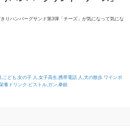
びきりハンバーグサンド第3弾「チーズ」が気になって気にな
供,こども,女の子
人,女子高生,携帯電話
人,犬の散歩
ワインボ
栄養ドリンク
ピストル,ガン,拳銃