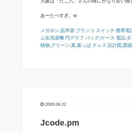
大阪は「たこ八」さんの味にかなり近い感
あーたべすぎ。w
メガホン,拡声器
ブランコ
スイッチ
携帯電
ム缶洗濯機
円グラフ
バッグ,ケース
電話,
植物,グリーン,葉,葉っぱ
チェス
設計図,図
2009.06.22
Jcode.pm