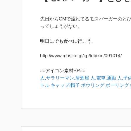
先日からCMで流れてるモスバーガーのと
ってしょうがない。
明日にでも食べに行こう。
http://www.mos.co.jp/cp/tobikiri/091014/
==アイコン素材PR==
人,サラリーマン,居酒屋
人,電車,通勤
人,子
トル
キャップ,帽子
ボウリング,ボーリング