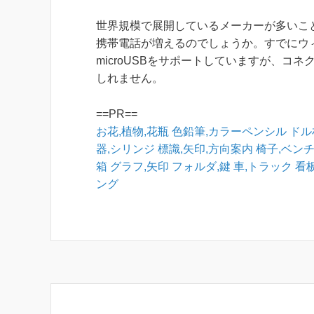
世界規模で展開しているメーカーが多いこと
携帯電話が増えるのでしょうか。すでにウィル
microUSBをサポートしていますが、
しれません。
==PR==
お花,植物,花瓶
色鉛筆,カラーペンシル
ドル
器,シリンジ
標識,矢印,方向案内
椅子,ベン
箱
グラフ,矢印
フォルダ,鍵
車,トラック
看
ング