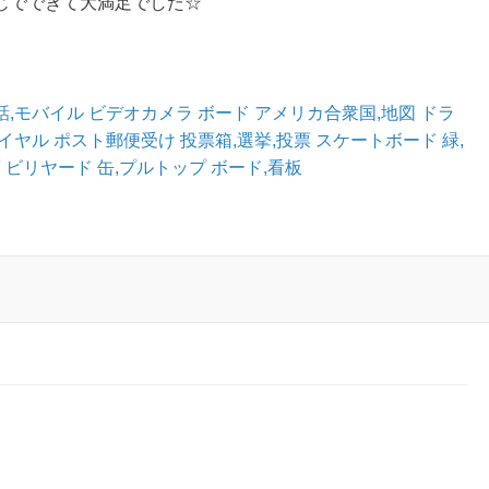
じでできて大満足でした☆
話,モバイル
ビデオカメラ
ボード
アメリカ合衆国,地図
ドラ
ダイヤル
ポスト郵便受け
投票箱,選挙,投票
スケートボード
緑,
面
ビリヤード
缶,プルトップ
ボード,看板