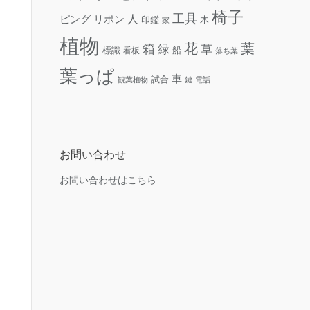
椅子
工具
人
リボン
ピング
木
印鑑
家
植物
花
葉
箱
緑
草
標識
看板
船
落ち葉
葉っぱ
車
試合
観葉植物
鍵
電話
お問い合わせ
お問い合わせはこちら