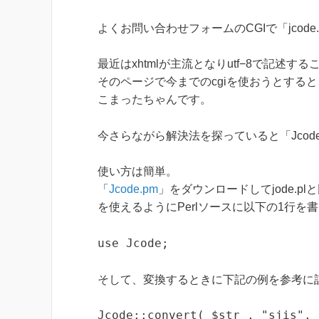
よくお問い合わせフォームのCGIで「jcode
最近はxhtmlが主流となりutf−8で記述す
そのページで今までのcgiを使おうとする
こまったちゃんです。
今さらながら解決法を探っていると「Jcod
使い方は簡単。
「
Jcode.pm
」をダウンロードしてjode.pl
を使えるようにPerlソースに以下の1行を
use Jcode;
そして、変換するときに下記の例を参考に
Jcode::convert( $str , "sjis", 