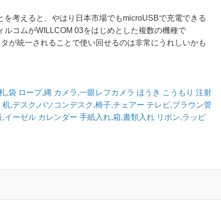
を考えると、やはり日本市場でもmicroUSBで充電できる
コムがWILLCOM 03をはじめとした複数の機種で
コネクタが統一されることで使い回せるのは非常にうれしいかも
札,袋
ロープ,縄
カメラ,一眼レフカメラ
ほうき
こうもり
注射
チ
机,デスク,パソコンデスク,椅子,チェアー
テレビ,ブラウン管
板,イーゼル
カレンダー
手紙入れ,箱,書類入れ
リボン,ラッピ