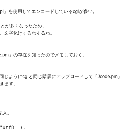
.pl」を使用してエンコードしているcgiが多い。
ることが多くなったため、
と、文字化けするわするわ。
e.pm」の存在を知ったのでメモしておく。
と同じようにcgiと同じ階層にアップロードして「Jcode.pm」
書きます。
記入。
"utf8" );